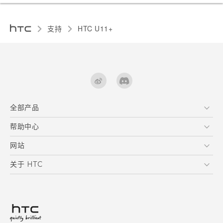
支持
HTC U11+‎
全部产品
区块链智能手机
帮助中心
快速入门指南
VIVE
用户指南
在线客服
网站
支援与服务
HTC Dev
关于 HTC
产品保固说明
HTC Research
ESG
客户服务中心
新闻稿
投资人