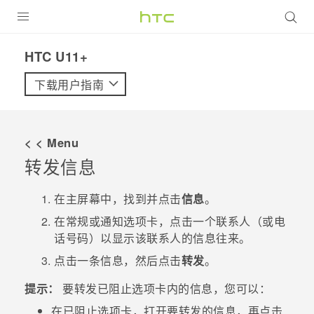
全部产品
HTC U11+‎
VIVE
下载用户指南
VIVERSE
< < Menu
支持帮助
转发信息
在线客服
在
主屏幕
中，找到并点击
信息
。
在
常规
或
通知
选项卡，点击一个联系人（或电
话号码）以显示该联系人的信息往来。
点击一条信息，然后点击
转发
。
提示：
要转发
已阻止
选项卡内的信息，您可以：
在
已阻止
选项卡，打开要转发的信息，再点击