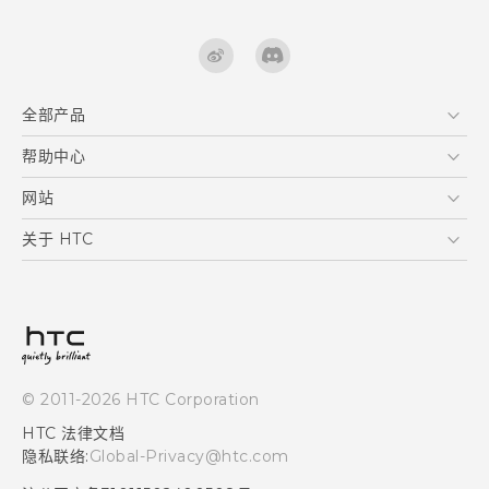
全部产品
区块链智能手机
帮助中心
快速入门指南
VIVE
用户指南
在线客服
网站
支援与服务
HTC Dev
关于 HTC
产品保固说明
HTC Research
ESG
客户服务中心
新闻稿
投资人
隐私政策
© 2011-2026 HTC Corporation
产品安全
HTC 法律文档
加入HTC
隐私联络:
Global-Privacy@htc.com
Security and Privacy Whitepaper