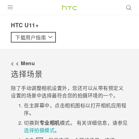
全部产品
HTC U11+‎
VIVE
下载用户指南
VIVERSE
< < Menu
支持帮助
选择场景
在线客服
除了手动调整相机设置外，您还可以从带有预定义
设置的场景中选择最符合您的拍摄环境的一个。
在
主屏幕
中，点击相机图标以打开
相机
应用程
序。
切换到
专业相机
模式。
有关详细信息，请参见
选择拍摄模式
。