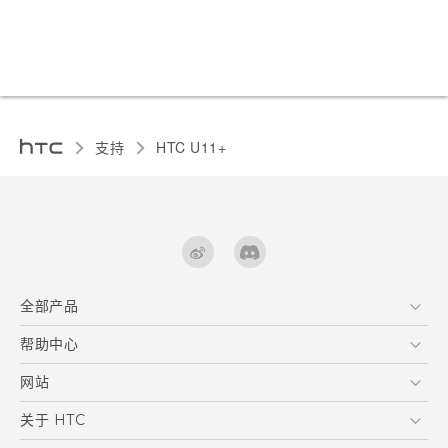
支持
HTC U11+‎
全部产品
区块链智能手机
帮助中心
快速入门指南
VIVE
用户指南
在线客服
网站
支援与服务
HTC Dev
关于 HTC
产品保固说明
HTC Research