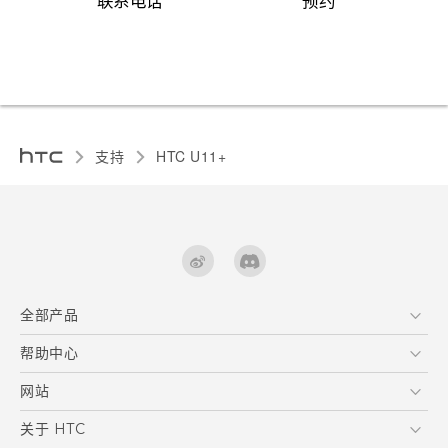
联系电话
预约
支持
HTC U11+‎
全部产品
区块链智能手机
帮助中心
快速入门指南
VIVE
用户指南
在线客服
网站
支援与服务
HTC Dev
关于 HTC