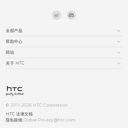
全部产品
区块链智能手机
帮助中心
快速入门指南
VIVE
用户指南
在线客服
网站
支援与服务
HTC Dev
关于 HTC
产品保固说明
HTC Research
ESG
客户服务中心
新闻稿
投资人
隐私政策
© 2011-2026 HTC Corporation
产品安全
HTC 法律文档
加入HTC
隐私联络:
Global-Privacy@htc.com
Security and Privacy Whitepaper