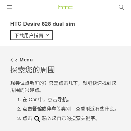
全部产品
HTC Desire 828 dual sim‎
VIVE
下载用户指南
VIVERSE
< < Menu
支持帮助
探索您的周围
在线客服
想尝试点新鲜的？只需点击几下，就能快速找到您
周围的兴趣点。
在
Car
中，点击
导航
。
点击
餐馆
或
停车
等类别，查看附近有些什么。
点击
输入您自己的搜索关键字。