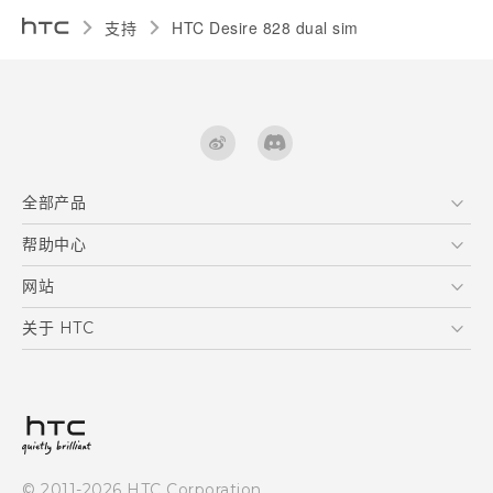
支持
HTC Desire 828 dual sim‎
全部产品
区块链智能手机
帮助中心
快速入门指南
VIVE
用户指南
在线客服
网站
支援与服务
HTC Dev
关于 HTC
产品保固说明
HTC Research
ESG
客户服务中心
新闻稿
投资人
隐私政策
© 2011-2026 HTC Corporation