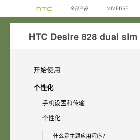
全部产品
VIVERSE
VIVE
HTC Desire 828 dual sim‎
开始使用
精彩功能
个性化
打开包装
手机设置和传输
个性化设置
使用新手机的第一周
个性化
HTC Desire 828
拍照
第一次设置 HTC Desire 828
动作手势
双 nano SIM 卡
什么是主题应用程序？
声音
从云端存储还原备份