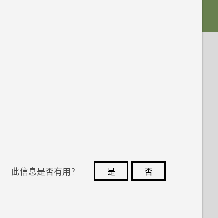
此信息是否有用？
是
否
您的反馈可以帮助其他人了解最有用的信息。