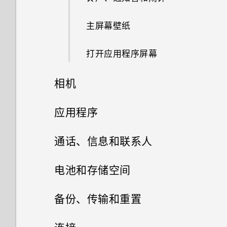
什么是 Motion Launch 感应启
主屏幕壁纸
动？
打开应用程序屏幕
打开或关闭 Motion Launch 感
应启动手势
相机
唤醒锁定屏幕
相机
应用程序
唤醒和解锁
HTC BlinkFeed
拍摄照片
通话、信息和联系人
唤醒主屏幕小插件面板
相册
提高拍摄质量的提示
手机通话
什么是 HTC BlinkFeed？
电池和存储空间
相片编辑工具
唤醒 HTC BlinkFeed
信息
在相册中查看照片和视频
录制视频
打开或关闭 HTC BlinkFeed
电源和存储管理
用智能拨号拨打电话
备份、传输和重置
网页浏览器
通过Motion Launch 感应启动
联系人
选择一张照片进行编辑
查找匹配照片
查看您收到的信息
在录制视频时拍摄照片 — 视频
餐厅建议
拨打分机号
同步、备份和重置
显示电池百分比
Snap自动启动相机