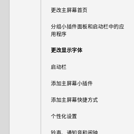
了解您的设置
重排导航按钮
更改主屏幕首页
更新手机软件
休眠模式
分组小插件面板和启动栏中的应
用程序
从应用商店获取应用程序
将屏幕解锁
更改显示字体
从网络下载应用程序
什么是 HTC Sense 首页小插
件？
启动栏
设置 HTC Sense 首页小插件
添加主屏幕小插件
设置住宅和工作位置
添加主屏幕快捷方式
手动切换位置
个性化设置
固定和取消固定应用程序
铃声、通知音和闹钟