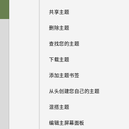
触控手势
存储卡
共享主题
从 Android 手机传输内容
分享内容
电池
删除主题
从 iPhone 传输内容的方式
切换最近打开的应用程序
打开或关闭电源
查找您的主题
通过 iCloud 传输 iPhone 内容
刷新内容
需要一些手机相关的快速指导？
下载主题
卸载应用程序
抓拍手机屏幕
添加主题书签
获取联系人等内容的其他方式
HTC Sense 首页
从头创建您自己的主题
在手机和电脑之间传输照片、视
频和音乐
屏幕导航按钮
混搭主题
使用快速设置
更改第四导航键
编辑主屏幕面板