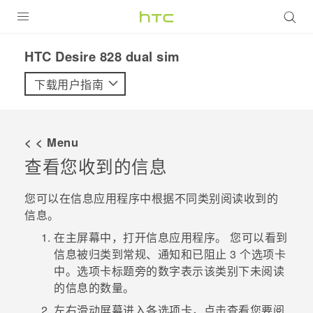
全部产品
HTC Desire 828 dual sim‎
VIVE
下载用户指南
VIVERSE
< < Menu
支持帮助
查看您收到的信息
在线客服
您可以在
信息
应用程序中根据不同类别阅读收到的
信息。
在
主屏幕
中，打开
信息
应用程序。
您可以看到
信息被归类到
常规
、
通知
和
已阻止
3 个选项卡
中。选项卡标题旁的数字表示该类别下未阅读
的信息的数量。
左右滑动屏幕进入各选项卡，点击查看您要阅