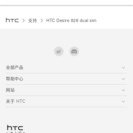
支持
HTC Desire 828 dual sim‎
全部产品
区块链智能手机
帮助中心
快速入门指南
VIVE
用户指南
在线客服
网站
支援与服务
HTC Dev
关于 HTC
产品保固说明
HTC Research
ESG
客户服务中心
新闻稿
投资人