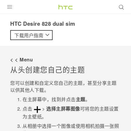
全部产品
HTC Desire 828 dual sim‎
VIVE
下载用户指南
VIVERSE
< < Menu
支持帮助
从头创建您自己的主题
在线客服
您可以创建和自定义您自己的主题，甚至分享主题
以供其他人下载。
在
主屏幕
中，找到并点击
主题
。
点击
>
选择主屏幕图像
可将您的主题设置
为主壁纸。
从
相册
中选择一个图像或使用
相机
拍摄一张照