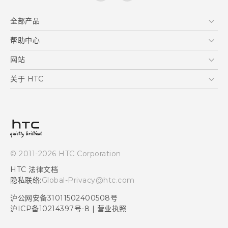
全部产品
区块链智能手机
帮助中心
快速入门指南
VIVE
用户指南
在线客服
网站
支援与服务
HTC Dev
关于 HTC
产品保固说明
HTC Research
ESG
客户服务中心
新闻稿
投资人
隐私政策
© 2011-2026 HTC Corporation
产品安全
HTC 法律文档
加入HTC
隐私联络:
Global-Privacy@htc.com
Security and Privacy Whitepaper
沪公网安备31011502400508号
沪ICP备10214397号-8
|
营业执照