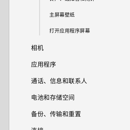
什么是 Motion Launch 感应启
主屏幕壁纸
动？
打开应用程序屏幕
打开或关闭 Motion Launch 感
应启动手势
相机
唤醒锁定屏幕
相机
应用程序
唤醒和解锁
HTC BlinkFeed
拍摄照片
通话、信息和联系人
唤醒主屏幕小插件面板
相册
提高拍摄质量的提示
手机通话
什么是 HTC BlinkFeed？
电池和存储空间
相片编辑工具
唤醒 HTC BlinkFeed
信息
在相册中查看照片和视频
录制视频
打开或关闭 HTC BlinkFeed
电源和存储管理
用智能拨号拨打电话
备份、传输和重置
网页浏览器
通过Motion Launch 感应启动
联系人
选择一张照片进行编辑
查找匹配照片
查看您收到的信息
在录制视频时拍摄照片 — 视频
餐厅建议
拨打分机号
同步、备份和重置
显示电池百分比
Snap自动启动相机