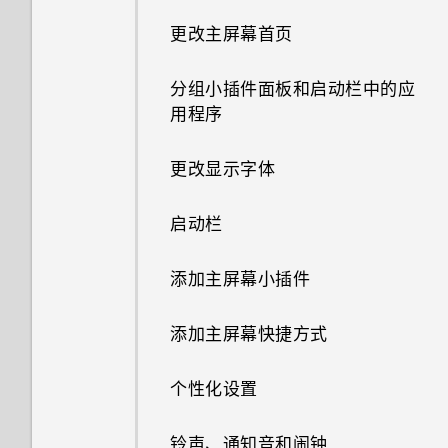
了解您的设置
重排导航按钮
更改主屏幕首页
更新手机软件
休眠模式
分组小插件面板和启动栏中的应
用程序
从应用商店获取应用程序
将屏幕解锁
更改显示字体
从网络下载应用程序
什么是 HTC Sense 首页小插
件？
启动栏
设置 HTC Sense 首页小插件
添加主屏幕小插件
设置住宅和工作位置
添加主屏幕快捷方式
手动切换位置
个性化设置
固定和取消固定应用程序
铃声、通知音和闹钟