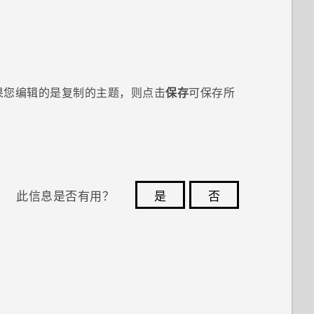
果您编辑的是复制的主题，则点击
保存
可保存所
此信息是否有用？
是
否
您的反馈可以帮助其他人了解最有用的信息。