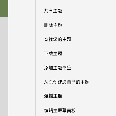
触控手势
存储卡
共享主题
从 Android 手机传输内容
分享内容
电池
删除主题
从 iPhone 传输内容的方式
切换最近打开的应用程序
打开或关闭电源
查找您的主题
通过 iCloud 传输 iPhone 内容
刷新内容
需要一些手机相关的快速指导？
下载主题
卸载应用程序
抓拍手机屏幕
添加主题书签
获取联系人等内容的其他方式
HTC Sense 首页
从头创建您自己的主题
在手机和电脑之间传输照片、视
频和音乐
屏幕导航按钮
混搭主题
使用快速设置
更改第四导航键
编辑主屏幕面板