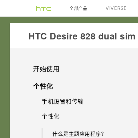
全部产品
VIVERSE
VIVE
HTC Desire 828 dual sim‎
开始使用
精彩功能
个性化
打开包装
手机设置和传输
个性化设置
使用新手机的第一周
个性化
HTC Desire 828
拍照
第一次设置 HTC Desire 828
动作手势
双 nano SIM 卡
什么是主题应用程序？
声音
从云端存储还原备份