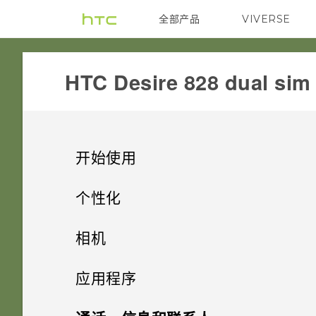
全部产品
VIVERSE
VIVE
HTC Desire 828 dual sim‎
开始使用
精彩功能
个性化
打开包装
手机设置和传输
个性化设置
相机
使用新手机的第一周
个性化
HTC Desire 828
拍照
相机
第一次设置 HTC Desire 828
应用程序
动作手势
双 nano SIM 卡
什么是主题应用程序？
声音
从云端存储还原备份
HTC BlinkFeed
拍摄照片