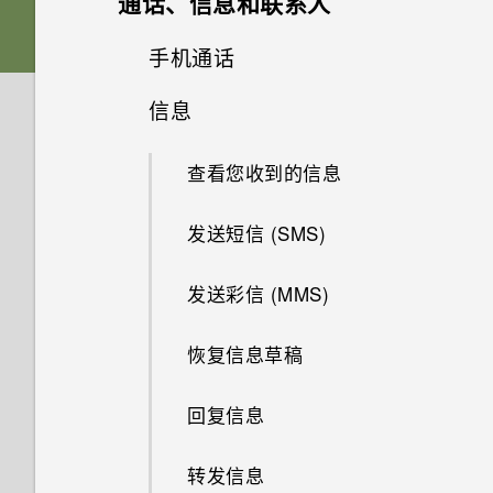
通话、信息和联系人
触控手势
存储卡
共享主题
相册
从 Android 手机传输内容
提高拍摄质量的提示
手机通话
什么是 HTC BlinkFeed？
分享内容
相片编辑工具
电池
删除主题
信息
在相册中查看照片和视频
从 iPhone 传输内容的方式
录制视频
打开或关闭 HTC BlinkFeed
用智能拨号拨打电话
网页浏览器
切换最近打开的应用程序
选择一张照片进行编辑
打开或关闭电源
查找您的主题
查找匹配照片
查看您收到的信息
通过 iCloud 传输 iPhone 内容
在录制视频时拍摄照片 — 视频
餐厅建议
拨打分机号
图片
娱乐
使用浏览历史记录
刷新内容
调整照片
需要一些手机相关的快速指导？
下载主题
更改视频回放速度
发送短信 (SMS)
卸载应用程序
在 HTC BlinkFeed 中添加内容
回拨未接来电
日历和电子邮件
使用音量键拍摄照片和视频
的方式
在 HTC BoomSound 中切换模
清除浏览历史记录
抓拍手机屏幕
在照片上绘画
添加主题书签
从视频保存照片
发送彩信 (MMS)
获取联系人等内容的其他方式
式
快速拨号
其他应用程序
何谓智能同步？
关闭相机应用程序
自定义要闻资讯源
浏览网页
HTC Sense 首页
应用照片滤镜
从头创建您自己的主题
剪辑视频
恢复信息草稿
在手机和电脑之间传输照片、视
搭配耳机使用 HTC BoomSound
呼叫信息、电子邮件或日历活动
在 Car 中处理来电
查看日历
频和音乐
连拍照片
保存文章供以后阅读
中的号码
将网页存为书签
屏幕导航按钮
美化人像
混搭主题
回复信息
聆听音乐
自定义 Car
计划或编辑活动
使用快速设置
在背景虚化模式中更改焦点
发布到社交网络
拨打紧急电话
更改第四导航键
GIF 大师
编辑主屏幕面板
转发信息
音乐播放列表