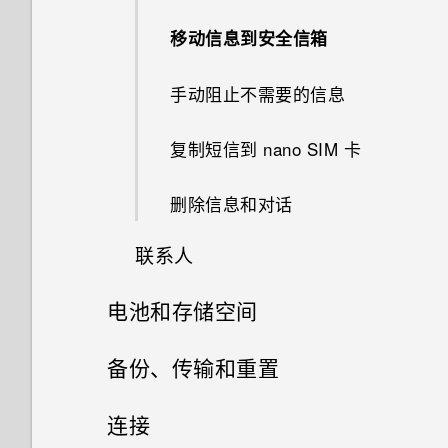
在 Car 中播放音乐
选择要显示的日历
了解您的设置
相机屏幕
从 HTC BlinkFeed 删除内容
收到来电
重排导航按钮
图案添加
更改主屏幕首页
移动信息到安全信箱
将歌曲设为铃声
在 Car 中拨打电话
接受或拒绝会议邀请
更新手机软件
选择拍摄模式
通话期间我可以做什么？
休眠模式
图形效果
分组小插件面板和启动栏中的应
手动阻止不需要的信息
查看歌词
在 Car 中使用语音命令
用程序
共享活动
从应用商店获取应用程序
缩放
设置电话会议
将屏幕解锁
幻影万花筒
复制短信到 nano SIM 卡
添加歌曲到队列
在 Car 中查找地点
更改显示字体
解除或延迟活动提醒
从网络下载应用程序
打开或关闭相机闪光灯
通话记录
什么是 HTC Sense 首页小插
双重曝光
删除信息和对话
更新专辑封面和艺术家照片
件？
探索您的周围
启动栏
查收邮件
自拍照和人像照拍摄诀窍
标记陌生号码
魔法幻境
联系人
收听 FM 收音机
设置 HTC Sense 首页小插件
在路上使用 Car
添加主屏幕小插件
发送电子邮件
使用实时自动美颜美化皮肤
切换静音、振动和一般模式
变脸妙拍
电池和存储空间
您的联系人列表
什么是 HTC Connect？
设置住宅和工作位置
使用涂鸦板
添加主屏幕快捷方式
阅读和回复电子邮件
使用感应自拍
国内拨号
电源和存储管理
备份、传输和重置
设置个人资料
使用 HTC Connect 分享媒体
手动切换位置
使用时钟
个性化设置
管理电子邮件
使用声控拍摄
同步、备份和重置
显示电池百分比
连接
添加新联系人
将音乐流式传输到 Blackfire 兼
固定和取消固定应用程序
查看天气
铃声、通知音和闹钟