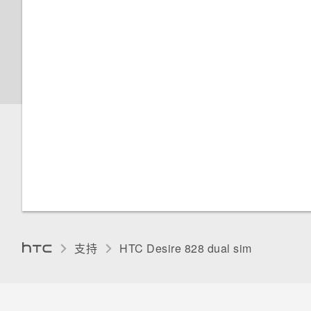
Manager
管理 HTC Mini‍+
触摸提示音和振动
关于文件管理
设置屏幕锁定
传输 iPhone 内容到 HTC 手机
更改显示语言
打开或关闭锁定屏幕通知
获取帮助
安装数字证书
与锁定屏幕通知互动
重新启动 HTC Desire 828（软
固定当前屏幕
重置）
HTC BlinkFeed 通知
停用应用程序
重置 HTC Desire 828（硬重
更改锁屏壁纸
置）
分配 PIN 码到 nano SIM 卡
关闭锁屏
支持
HTC Desire 828 dual sim‎
通知面板
管理应用程序通知