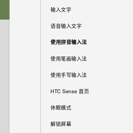
输入文字
nano UIM/SIM 卡
Android 6.0 Marshmallow
语音输入文字
存储卡
真正个性十足
使用拼音输入法
为电池充电
软件和应用程序更新
使用笔画输入法
打开或关闭电源
使用手写输入法
选择使用哪一张 nano UIM/SIM
卡连接 4G LTE 网络
HTC Sense 首页
使用双卡双待设置管理 nano
休眠模式
UIM/SIM 卡
解锁屏幕