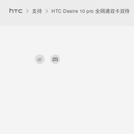
打开应用程序屏幕
何谓智能同步？
打开或关闭位置服务
支持
HTC Desire 10 pro 全网通双卡双待‎
设置照片质量和尺寸
高级省电模式
排列应用程序
分配 PIN 码到 nano UIM/SIM
提高拍摄质量的提示
将应用程序移到存储卡
卡
录制视频
在手机存储与存储卡之间复制文
请勿打扰模式
件
设置视频分辨率
飞行模式
释放存储空间
在录制视频时拍摄照片 — 视频
屏幕自动旋转
图片
存储类型
选择场景
我该把存储卡用作移动存储还是
内部存储？
将存储卡设为内部存储