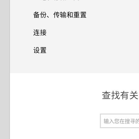
HTC BlinkFeed
添加主屏幕快捷方式
信息
选择一张照片进行编辑
关闭锁屏
拍摄 RAW 照片
搜索照片和视频
电源和存储管理
切换静音、振动和一般模式
备份、传输和重置
网页浏览器
联系人
什么是 HTC BlinkFeed？
将贴图用作应用程序快捷方式
调整照片
查看您收到的信息
第一次设置 HTC Desire 10 pro
自拍
剪辑视频
国内拨号
同步、备份和重置
在 HTC Desire 10 pro 和电脑
连接
日历和电子邮件
之间复制文件
浏览网页
打开或关闭 HTC BlinkFeed
您的联系人列表
分组小插件面板和启动栏中的应
在照片上绘画
发送短信 (SMS)
从旧的 HTC 手机还原
连拍照片
编辑延时拍摄视频
拨打紧急电话
网络连接
添加社交网络账户、电子邮件账
设置
用程序
其他应用程序
查看日历
HTC 安全助手应用程序中可执
户和其他
将网页存为书签
发布到社交网络
设置个人资料
应用照片滤镜
发送彩信 (MMS)
获取联系人等内容的其他方式
无线共享
使用 Zoe 动态照片
行的操作
用智能拨号拨打电话
设置和安全
连接到 VPN
移动主屏幕项目
使用时钟
计划或编辑活动
同步账户
使用浏览历史记录
从 HTC BlinkFeed 删除内容
添加新联系人
美化人像
恢复信息草稿
在手机和电脑之间传输照片、视
拍摄全景照片
手动清理内存空间
什么是 HTC Connect？
通话期间我可以做什么？
将 HTC Desire 10 pro 用作
HTC BoomSound 情景模式
删除主屏幕项目
查看天气
频和音乐
选择要显示的日历
删除账户
WLAN 热点
清除浏览历史记录
自定义要闻资讯源
查找有关 
编辑联系人信息
GIF 大师
回复信息
录制延时拍摄视频
管理已下载应用程序的异常活动
打开或关闭蓝牙
设置电话会议 (GSM)
设置默认应用程序
添加或删除小插件面板
录制语音剪辑
使用快速设置
共享活动
重置网络设置
通过 Internet 共享功能共享手
在 HTC BlinkFeed 中播放视频
与联系人联系
增强 RAW 照片
转发信息
相机应用程序如何拍摄 RAW 照
为部分应用程序创建锁定图案
连接蓝牙耳机
设置三方通话 (CDMA)
机的互联网连接
设置应用程序链接
更改主屏幕首页
收听 FM 收音机
了解您的设置
片？
接受或拒绝会议邀请
重置 HTC Desire 10 pro（硬重
餐厅建议
导入或复制联系人
图案添加
移动信息到安全信箱
卸载存储卡
置）
取消蓝牙设备配对
通话记录
打开或关闭数据连接
辅助功能设置
选择主屏幕布局
指纹识别器
快速调整照片的曝光度