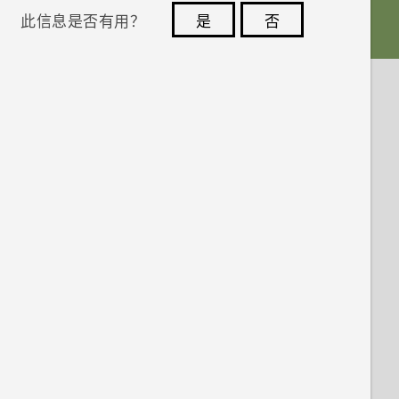
此信息是否有用？
是
否
您的反馈可以帮助其他人了解最有用的信息。