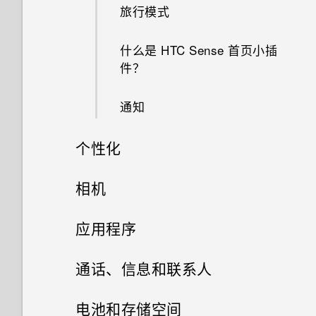
旅行模式
什么是 HTC Sense 首页小插
件？
通知
个性化
手机设置和传输
相机
个性化
拍摄照片和视频
设置屏幕锁定
应用程序
启动栏
打开或关闭锁定屏幕通知
相册
使用 HDR
通话、信息和联系人
添加主屏幕小插件
相片编辑工具
与锁定屏幕通知互动
手动调整相机设置
手机通话
在相册中查看照片和视频
电池和存储空间