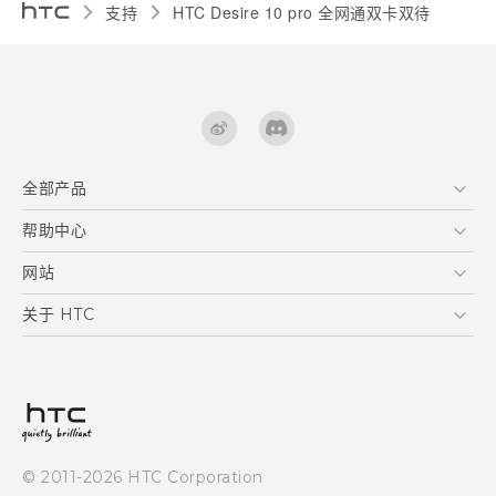
支持
HTC Desire 10 pro 全网通双卡双待‎
全部产品
区块链智能手机
帮助中心
快速入门指南
VIVE
用户指南
在线客服
网站
支援与服务
HTC Dev
关于 HTC
产品保固说明
HTC Research
ESG
客户服务中心
新闻稿
投资人
隐私政策
© 2011-2026 HTC Corporation
产品安全