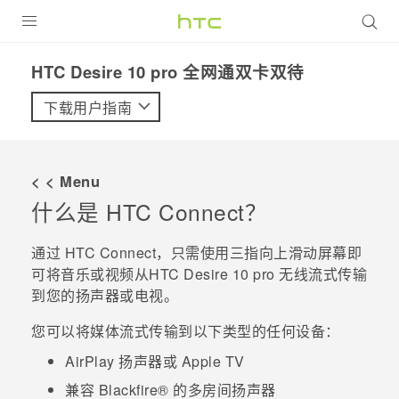
全部产品
HTC Desire 10 pro 全网通双卡双待‎
VIVE
下载用户指南
VIVERSE
< < Menu
支持帮助
什么是
HTC Connect
？
在线客服
通过
HTC Connect
，只需使用三指向上滑动屏幕即
可将音乐或视频从
HTC Desire 10 pro
无线流式传输
到您的扬声器或电视。
您可以将媒体流式传输到以下类型的任何设备：
AirPlay
扬声器或
Apple TV
兼容
Blackfire®
的多房间扬声器