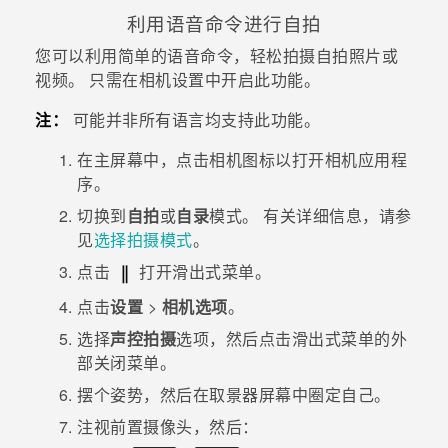
利用语音命令进行自拍
您可以利用简单的语音命令，轻松拍摄自拍照片或
视频。 只需在相机设置中开启此功能。
注：
可能并非所有语言均支持此功能。
在
主屏幕
中，点击相机图标以打开
相机
应用程
序。
切换到
自拍
或
自录
模式。
有关详细信息，请参
见
选择拍摄模式
。
点击
打开滑出式菜单。
点击
设置
>
相机选项
。
选择
声控拍摄
选项，然后点击滑出式菜单的外
部关闭菜单。
摆个姿势，然后在取景器屏幕中圈定自己。
注视前置摄像头，然后：