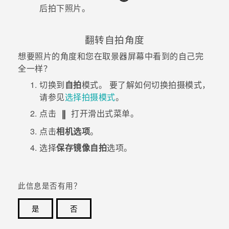
后拍下照片。
翻转自拍角度
想要照片的角度和您在取景器屏幕中看到的自己完
全一样？
切换到
自拍
模式。
要了解如何切换拍摄模式，
请参见
选择拍摄模式
。
点击
打开滑出式菜单。
点击
相机选项
。
选择
保存镜像自拍
选项。
此信息是否有用？
是
否
谢谢！您的反馈可以帮助其他人了解最有用的信息。