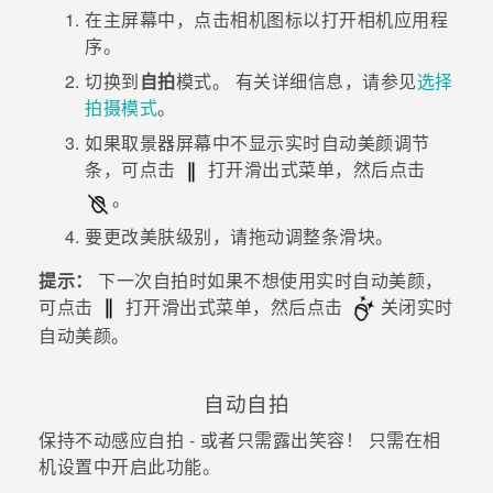
在
主屏幕
中，点击相机图标以打开
相机
应用程
序。
切换到
自拍
模式。
有关详细信息，请参见
选择
拍摄模式
。
如果取景器屏幕中不显示
实时自动美颜
调节
条，可点击
打开滑出式菜单，然后点击
。
要更改美肤级别，请拖动调整条滑块。
提示：
下一次自拍时如果不想使用
实时自动美颜
，
可点击
打开滑出式菜单，然后点击
关闭
实时
自动美颜
。
自动自拍
保持不动感应自拍 - 或者只需露出笑容！ 只需在相
机设置中开启此功能。