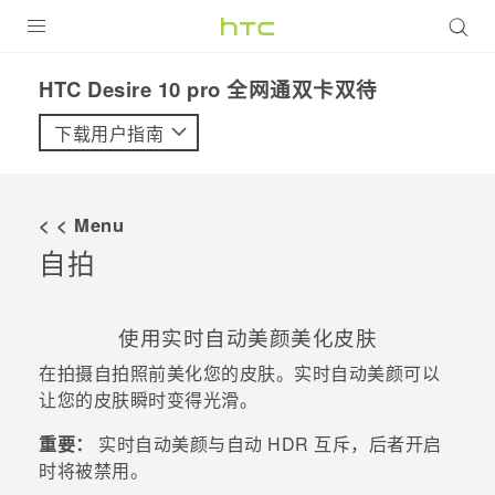
全部产品
HTC Desire 10 pro 全网通双卡双待‎
VIVE
下载用户指南
VIVERSE
< < Menu
支持帮助
自拍
在线客服
使用
实时自动美颜
美化皮肤
在拍摄自拍照前美化您的皮肤。
实时自动美颜
可以
让您的皮肤瞬时变得光滑。
重要：
实时自动美颜
与自动 HDR 互斥，后者开启
时将被禁用。