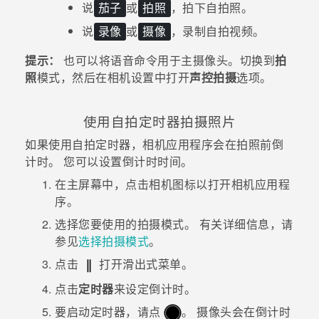
说
或
，拍下自拍照。
茄子
拍照
说
或
，录制自拍视频。
录像
摄像
提示：
也可以将语音命令用于主摄像头。切换到
拍
照
模式，然后在相机设置中打开
声控拍摄
选项。
使用自拍定时器拍摄照片
如果使用自拍定时器，
相机
应用程序会在拍照前倒
计时。 您可以设置倒计时时间。
在
主屏幕
中，点击相机图标以打开
相机
应用程
序。
选择您要使用的拍摄模式。
有关详细信息，请
参见
选择拍摄模式
。
点击
打开滑出式菜单。
点击
定时器
来设定倒计时。
要启动定时器，请点
。
摄像头会在倒计时