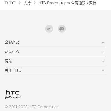
支持
HTC Desire 10 pro 全网通双卡双待‎
全部产品
区块链智能手机
帮助中心
快速入门指南
VIVE
用户指南
在线客服
网站
支援与服务
HTC Dev
关于 HTC
产品保固说明
HTC Research
ESG
客户服务中心
新闻稿
投资人
隐私政策
© 2011-2026 HTC Corporation
产品安全