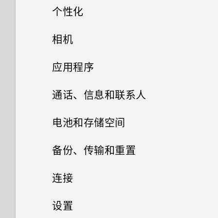
个性化
选择、复制和粘贴文本
手机设置和传输
相机
输入文字
个性化
拍摄照片和视频
设置屏幕锁定
应用程序
语音输入文字
启动栏
打开或关闭锁定屏幕通知
相册
使用 HDR
使用拼音输入法
通话、信息和联系人
添加主屏幕小插件
相片编辑工具
与锁定屏幕通知互动
手动调整相机设置
手机通话
在相册中查看照片和视频
使用笔画输入法
电池和存储空间
HTC BlinkFeed
添加主屏幕快捷方式
信息
选择一张照片进行编辑
关闭锁屏
拍摄 RAW 照片
搜索照片和视频
电源和存储管理
使用手写输入法
切换静音、振动和一般模式
备份、传输和重置
网页浏览器
联系人
什么是 HTC BlinkFeed？
将贴图用作应用程序快捷方式
调整照片
查看您收到的信息
第一次设置 HTC Desire 10 pro
自拍
剪辑视频
HTC Sense 首页
国内拨号
同步、备份和重置
在 HTC Desire 10 pro 和电脑
连接
日历和电子邮件
之间复制文件
浏览网页
打开或关闭 HTC BlinkFeed
您的联系人列表
分组小插件面板和启动栏中的应
在照片上绘画
发送短信 (SMS)
从旧的 HTC 手机还原
连拍照片
编辑延时拍摄视频
休眠模式
拨打紧急电话
网络连接
添加社交网络账户、电子邮件账
设置
用程序
其他应用程序
查看日历
HTC 安全助手应用程序中可执
户和其他
将网页存为书签