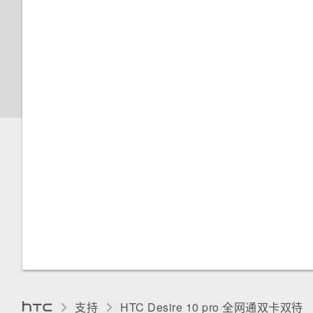
设置视频分辨率
飞行模式
释放存储空间
在录制视频时拍摄照片 — 视频
屏幕自动旋转
图片
存储类型
选择场景
我该把存储卡用作移动存储还是
内部存储？
将存储卡设为内部存储
支持
HTC Desire 10 pro 全网通双卡双待‎