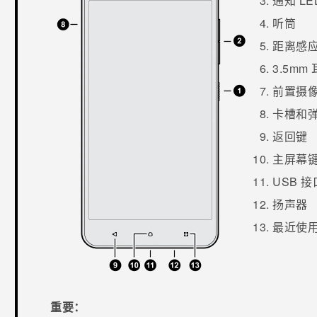
通知 LE
听筒
距离感
3.5mm
前置摄
卡槽和
返回键
主屏幕
USB 接
扬声器
最近使
重要：