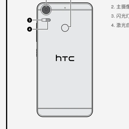
主摄
闪光
激光