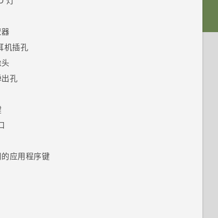
D 灯
应器
 耳机插孔
像头
弹出孔
键
口
用的应用程序键