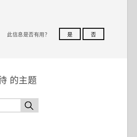
此信息是否有用？
是
否
您的反馈可以帮助其他人了解最有用的信息。
双待 的主题