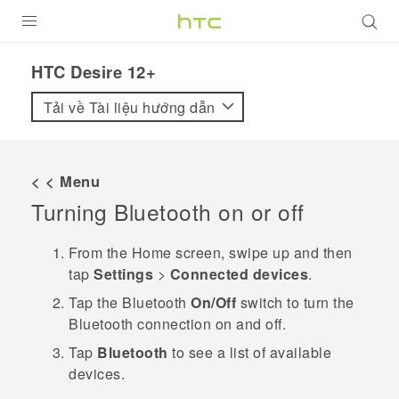
SẢN PHẨM
HTC Desire 12+‎
VIVE
Tải về Tài liệu hướng dẫn
G REIGNS
ĐIỆN THOẠI THÔNG MINH
< < Menu
Turning
Bluetooth
on or off
VIVERSE
ỨNG DỤNG
From the
Home
screen, swipe up and then
tap
Settings
>
Connected devices
.
HỖ TRỢ
Tap the
Bluetooth
On/Off
switch to turn the
Bluetooth
connection on and off.
Tap
Bluetooth
to see a list of available
devices.