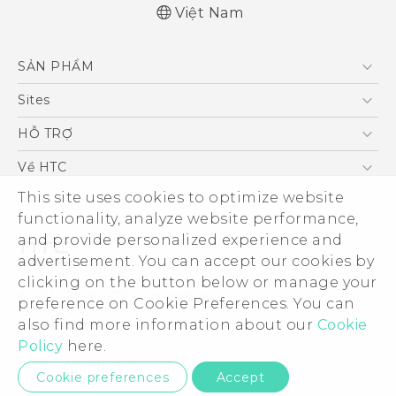
Việt Nam
Hướng dẫn sử dụng nhanh
SẢN PHẨM
Quick start guide
User manual
5G
Sites
Điện Thoại Thông Minh
HTC Dev
HỖ TRỢ
VIVE
HTC Research
Trung tâm hỗ trợ
Về HTC
Hỗ trợ bảo hành HTC
This site uses cookies to optimize website
ESG
functionality, analyze website performance,
Nhà đầu tư
and provide personalized experience and
Làm việc tại HTC
advertisement. You can accept our cookies by
Chính sách bảo mật
clicking on the button below or manage your
© 2011-2026 HTC Corporation
preference on Cookie Preferences. You can
Bảo mật sản phẩm
also find more information about our
Cookie
Legal Terms
Thông Tin Đấu Thầu
Policy
here.
Security and Privacy Whitepaper
Privacy Contact:
Global-Privacy@htc.com
Cookie preferences
Accept