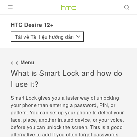
SẢN PHẨM
HTC Desire 12+‎
VIVE
Tải về Tài liệu hướng dẫn
G REIGNS
ĐIỆN THOẠI THÔNG MINH
< < Menu
What is Smart Lock and how do
VIVERSE
I use it?
ỨNG DỤNG
Smart Lock gives you a faster way of unlocking
HỖ TRỢ
your phone than entering a password, PIN, or
pattern. You can set up your phone to detect your
face, place, another trusted device, or your voice,
before you can unlock the screen. This is a good
alternative to add if you often forget passwords.