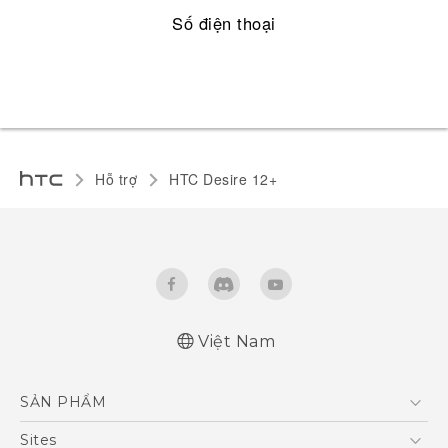
Số điện thoại
Hỗ trợ
HTC Desire 12+‎
Việt Nam
Hướng dẫn sử dụng nhanh
SẢN PHẨM
Quick start guide
User manual
5G
Sites