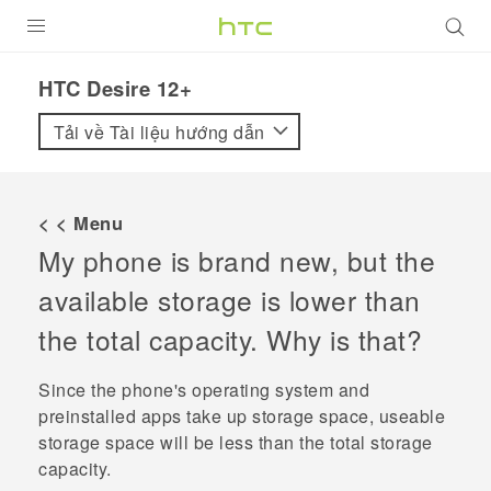
SẢN PHẨM
HTC Desire 12+‎
VIVE
Tải về Tài liệu hướng dẫn
G REIGNS
ĐIỆN THOẠI THÔNG MINH
< < Menu
My phone is brand new, but the
VIVERSE
available storage is lower than
ỨNG DỤNG
the total capacity. Why is that?
HỖ TRỢ
Since the phone's operating system and
preinstalled apps take up storage space, useable
storage space will be less than the total storage
capacity.