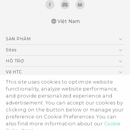
Việt Nam
Hướng dẫn sử dụng nhanh
SẢN PHẨM
Quick start guide
User manual
5G
Sites
Điện Thoại Thông Minh
HTC Dev
HỖ TRỢ
VIVE
HTC Research
Trung tâm hỗ trợ
Về HTC
Hỗ trợ bảo hành HTC
This site uses cookies to optimize website
ESG
functionality, analyze website performance,
Nhà đầu tư
and provide personalized experience and
Làm việc tại HTC
advertisement. You can accept our cookies by
Chính sách bảo mật
clicking on the button below or manage your
© 2011-2026 HTC Corporation
preference on Cookie Preferences. You can
Bảo mật sản phẩm
also find more information about our
Cookie
Legal Terms
Thông Tin Đấu Thầu