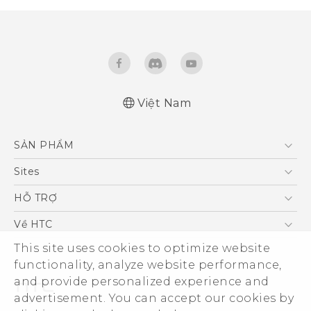
Việt Nam
Hướng dẫn sử dụng nhanh
SẢN PHẨM
Quick start guide
User manual
5G
Sites
Điện Thoại Thông Minh
HTC Dev
HỖ TRỢ
VIVE
HTC Research
Trung tâm hỗ trợ
Về HTC
Hỗ trợ bảo hành HTC
This site uses cookies to optimize website
ESG
functionality, analyze website performance,
Nhà đầu tư
and provide personalized experience and
Làm việc tại HTC
advertisement. You can accept our cookies by