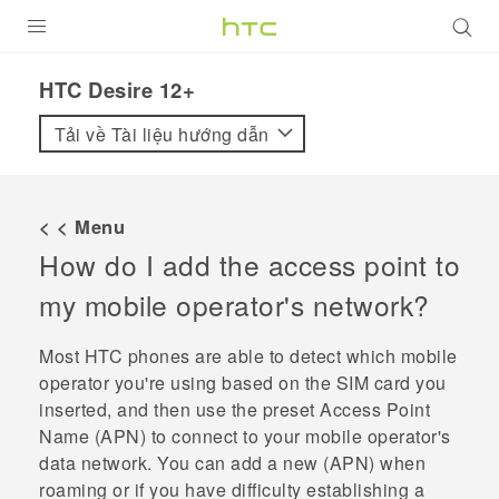
SẢN PHẨM
HTC Desire 12+‎
VIVE
Tải về Tài liệu hướng dẫn
G REIGNS
ĐIỆN THOẠI THÔNG MINH
< < Menu
How do I add the access point to
VIVERSE
my mobile operator's network?
ỨNG DỤNG
Most HTC phones are able to detect which mobile
HỖ TRỢ
operator you're using based on the SIM card you
inserted, and then use the preset Access Point
Name (APN) to connect to your mobile operator's
data network. You can add a new (APN) when
roaming or if you have difficulty establishing a