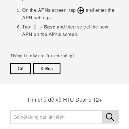
On the
APNs
screen, tap
and enter the
APN settings.
Tap
>
Save
and then select the new
APN on the
APNs
screen.
Thông tin này có hữu ích không?
Có
Không
Cám ơn!
Tìm chủ đề về HTC Desire 12+