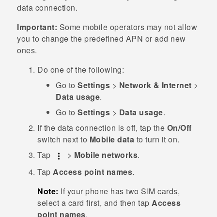
data connection.
Important:
Some mobile operators may not allow
you to change the predefined APN or add new
ones.
Do one of the following:
Go to
Settings
>
Network & Internet
>
Data usage
.
Go to
Settings
>
Data usage
.
If the data connection is off, tap the
On/Off
switch next to
Mobile data
to turn it on.
Tap
>
Mobile networks
.
Tap
Access point names
.
Note:
If your phone has two SIM cards,
select a card first, and then tap
Access
point names
.