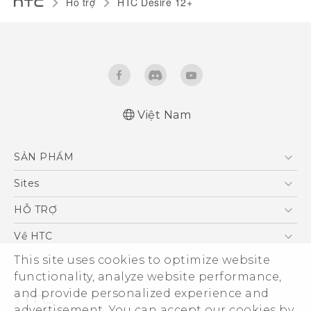
Hỗ trợ
HTC Desire 12+‎
Việt Nam
Hướng dẫn sử dụng nhanh
SẢN PHẨM
Quick start guide
User manual
5G
Sites
Điện Thoại Thông Minh
HTC Dev
HỖ TRỢ
VIVE
HTC Research
Trung tâm hỗ trợ
Về HTC
Hỗ trợ bảo hành HTC
This site uses cookies to optimize website
ESG
functionality, analyze website performance,
Nhà đầu tư
and provide personalized experience and
Làm việc tại HTC
advertisement. You can accept our cookies by