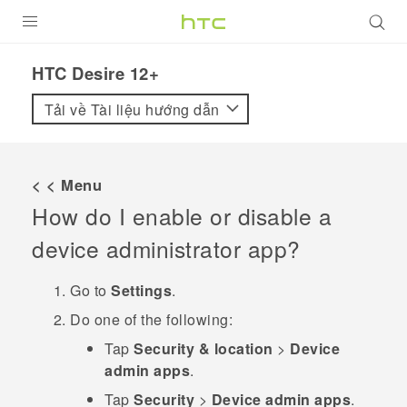
SẢN PHẨM
HTC Desire 12+‎
VIVE
Tải về Tài liệu hướng dẫn
G REIGNS
ĐIỆN THOẠI THÔNG MINH
< < Menu
How do I enable or disable a
VIVERSE
device administrator app?
ỨNG DỤNG
Go to
Settings
.
HỖ TRỢ
Do one of the following:
Tap
Security & location
>
Device
admin apps
.
Tap
Security
>
Device admin apps
.