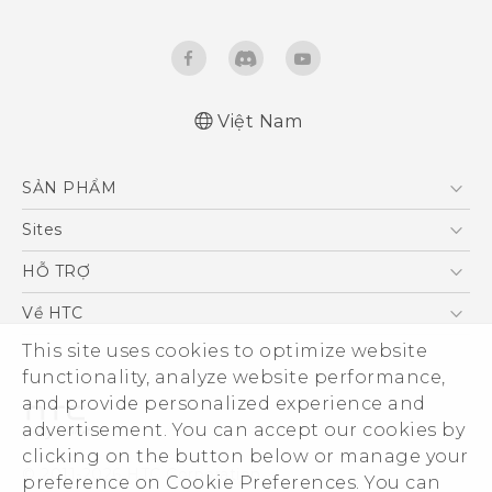
Việt Nam
Hướng dẫn sử dụng nhanh
SẢN PHẨM
Quick start guide
User manual
5G
Sites
Điện Thoại Thông Minh
HTC Dev
HỖ TRỢ
VIVE
HTC Research
Trung tâm hỗ trợ
Về HTC
Hỗ trợ bảo hành HTC
This site uses cookies to optimize website
ESG
functionality, analyze website performance,
Nhà đầu tư
and provide personalized experience and
Làm việc tại HTC
advertisement. You can accept our cookies by
Chính sách bảo mật
clicking on the button below or manage your
© 2011-2026 HTC Corporation
preference on Cookie Preferences. You can
Bảo mật sản phẩm