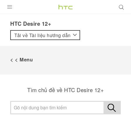
SẢN PHẨM
HTC Desire 12+‎
VIVE
Tải về Tài liệu hướng dẫn
G REIGNS
ĐIỆN THOẠI THÔNG MINH
< < Menu
VIVERSE
ỨNG DỤNG
Tìm chủ đề về HTC Desire 12+
HỖ TRỢ