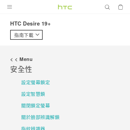
產品
‎HTC Desire 19+‎‎
VIVE
指南下載
G REIGNS
智慧型手機
< < Menu
配件
安全性
VIVERSE
設定螢幕鎖定
優惠專區
設定智慧鎖
焦點訊息
銷售門市
關閉鎖定螢幕
校園專案
銷售通路
支援服務
關於臉部辨識解鎖
企業採購
指紋辨識器
VIVELAND