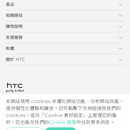
產品
使用手冊
Quick start guide
5G
相關連結
User manual
智慧型手機
HTC Research
購物說明
配件
購物須知
支援服務
VIVE
訂單管理
到府收送維修服務
軟體
付款方式
服務中心資訊
應用程式
關於 HTC
售後服務
客戶服務佈告欄
手機功能
ESG
常見問題
產品有限保固說明
相機工具
新聞稿
HTC Sync Manager
投資人
加入 HTC
本網站使用 cookies 來優化網站功能、分析網站效能、
© 2011-2026 HTC Corporation
隱私權政策
提供個性化體驗和廣告。您可點擊下方按鈕接受我們的
HTC 法律文件
產品安全性
cookies，或在「Cookie 喜好設定」上管理您的偏
宏達國際電子股份有限公司 | 統一編號16003518
好。您也能在我們的
Cookie 政策
中找到更多訊息。
Cookie
隱私聯絡:
Global-Privacy@htc.com