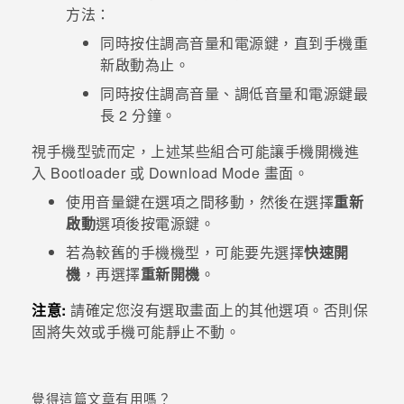
方法：
登入
同時按住
調高音量
和
電源
鍵，直到手機重
新啟動為止。
同時按住
調高音量
、
調低音量
和
電源
鍵最
長 2 分鐘。
視手機型號而定，上述某些組合可能讓手機開機進
入
Bootloader
或
Download Mode
畫面。
使用
音量
鍵在選項之間移動，然後在選擇
重新
啟動
選項後按
電源
鍵。
若為較舊的手機機型，可能要先選擇
快速開
機
，再選擇
重新開機
。
注意:
請確定您沒有選取畫面上的其他選項。否則保
固將失效或手機可能靜止不動。
覺得這篇文章有用嗎？