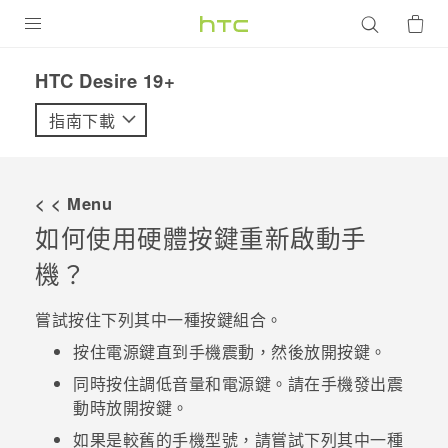
產品
‎HTC Desire 19+‎‎
VIVE
指南下載
G REIGNS
智慧型手機
< < Menu
配件
如何使用硬體按鍵重新啟動手
機？
VIVERSE
優惠專區
嘗試按住下列其中一種按鍵組合。
按住
電源
鍵直到手機震動，然後放開按鍵。
焦點訊息
銷售門市
同時按住
調低音量
和
電源
鍵。請在手機發出震
校園專案
銷售通路
支援服務
動時放開按鍵。
企業採購
如果是較舊的手機型號，請嘗試下列其中一種
VIVELAND