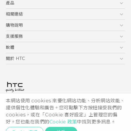
產品
使用手冊
Quick start guide
5G
相關連結
User manual
智慧型手機
HTC Research
購物說明
配件
購物須知
支援服務
VIVE
訂單管理
到府收送維修服務
軟體
付款方式
服務中心資訊
應用程式
關於 HTC
售後服務
客戶服務佈告欄
手機功能
ESG
常見問題
產品有限保固說明
相機工具
新聞稿
HTC Sync Manager
投資人
加入 HTC
本網站使用 cookies 來優化網站功能、分析網站效能、
© 2011-2026 HTC Corporation
隱私權政策
提供個性化體驗和廣告。您可點擊下方按鈕接受我們的
HTC 法律文件
產品安全性
cookies，或在「Cookie 喜好設定」上管理您的偏
宏達國際電子股份有限公司 | 統一編號16003518
好。您也能在我們的
Cookie 政策
中找到更多訊息。
Cookie
隱私聯絡:
Global-Privacy@htc.com