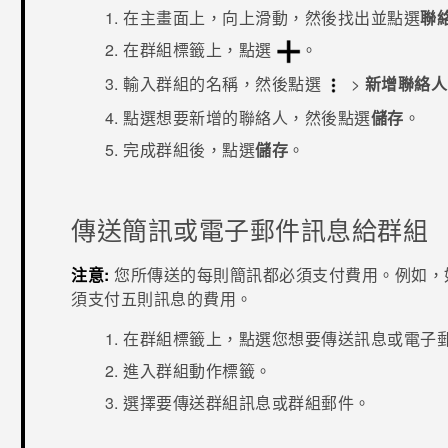
在
主畫面
上，向上滑動，然後找出並點選
聯
在
群組
標籤上，點選
。
輸入群組的名稱，然後點選
>
新增聯絡人
點選想要新增的聯絡人，然後點選
儲存
。
完成群組後，點選
儲存
。
傳送簡訊或電子郵件訊息給群組
注意:
您所傳送的每則簡訊都必須支付費用。例如，
須支付五則訊息的費用。
在
群組
標籤上，點選您想要傳送訊息或電子
進入
群組動作
標籤。
選擇要傳送群組訊息或群組郵件。