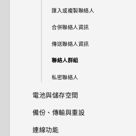
應用程式正在背景中執行的通
收到來電
如何無法在 Google Play Music
時鐘
使用子母畫面
匯入或複製聯絡人
知？
轉寄訊息
中播放 WMA 音樂檔？
通知
使用雙網路管理員管理 nano
緊急電話
SIM 卡
氣象
控制應用程式權限
合併聯絡人資訊
封鎖來自不歡迎的聯絡人訊息
選取、複製及貼上文字
通話期間可以執行的動作
錄音程式
設定預設應用程式
傳送聯絡人資訊
刪除訊息和對話
輸入文字
設定多方通話
設定應用程式連結
聯絡人群組
變更設定和取得協助
中文輸入
通話記錄
停用應用程式
私密聯絡人
切換靜音、震動和一般模式
電池與儲存空間
本國撥號
電池
備份、傳輸與重設
儲存空間
傳輸
延長電池使用時間的提示
連線功能