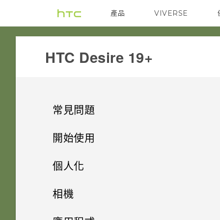
產品
VIVERSE
VIVE
G REIGNS
‎HTC Desire 19+‎‎
常見問題
電源與充電
開始使用
安全性
手機上的各種便利功能
手機無法開機時該怎麼做？
個人化
儲存空間
打開包裝與設定
忘記了螢幕鎖定密碼、PIN 碼或
如何使用硬體按鍵重新啟動手
主畫面配置與字型
三相機
相機
圖形該怎麼辦？
機？
備份與傳輸
熟悉新手機的功能
如何將檔案與資料夾複製或移到
小工具與捷徑
HTC Desire 19+‍ 概觀
HTC Desire 19+‍ 的 Android
拍照和錄影
新增或移除小工具面板