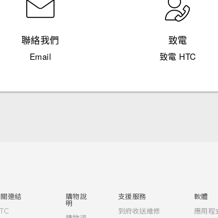
聯絡我們
致電
Email
致電 HTC
快速入門手冊
使用手冊
Quick start guide
User manual
相關連結
購物說
支援服務
軟體
明
TC
到府收送維修
應用程