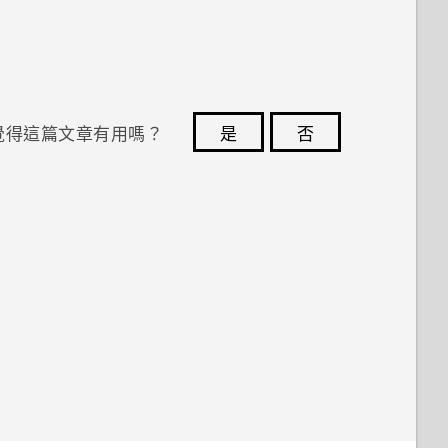
覺得這篇文章有用嗎？
是
否
您的意見回報可協助他人查看最實用的資訊。