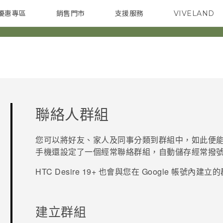
優惠專區
銷售門市
支援服務
VIVELAND
焦點訊息
智慧型手機
校園專案
銷售通路
配件
企業採購
聯絡人群組
您可以將好友、家人及同事分類到群組中，如此便
手機還設定了一個
經常聯絡
群組，自動儲存經常撥
HTC Desire 19+‍
也會與您在
Google
帳號內建立的
建立群組