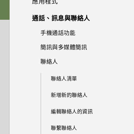
應用程式
記憶卡？
如何使用Find My Device尋找
通話與 SIM 卡
如果手機不斷重新啟動或無法開
9.0
更新
如何備份相片及影片？
手機或清除手機資料？
擷取手機畫面
機進入主畫面，該怎麼辦？
插入 nano SIM 卡和 microSD
啟動列
變更主畫面
Google 相簿
相機基本資訊
通話、訊息與聯絡人
如何檢視 USB 隨身碟內的檔案
應用程式
卡
我能將 Micro SIM 卡剪小為
如何在手機與電腦之間複製檔
與資料夾？
軟體與應用程式更新
何謂智慧鎖及如何使用？
HTC Sense 主畫面
手機無法充電時該怎麼做？
Nano SIM 卡以裝入 HTC 裝置
新增主畫面小工具
安裝及移除應用程式
案？
設定主畫面桌布
拍攝超廣角或標準相片
手機通話功能
Google 相簿功能介紹
系統效能
為何說出「OK Google」無法啟
為電池充電
內嗎？
安裝軟體更新
為何手機設定螢幕鎖密碼後仍不
開啟或關閉睡眠模式
動 Google Assistant？
使用應用程式
為何電池電力消耗如此快速？
新增主畫面捷徑
簡訊與多媒體簡訊
從 Google Play 商店取得應用
無線與網路
變更預設字型大小
自拍和人物照
檢視相片及影片
使用智慧搜尋撥號
會鎖住？
為何手機反應緩慢且靜止不動？
開啟或關閉手機
如何在未通話時讓電話撥號列出
程式
安裝應用程式更新
HTC 和其他應用程式
鎖定螢幕
為何手機上的應用程式會當機並
我的聯絡人及其個人檔案圖片而
聯絡人
存取應用程式
如何節省電池電力？
設定與其他
分類小工具面板和啟動列上的應
關於訊息應用程式
如何將手機的網際網路連線分享
拍攝影片
編輯相片
撥打分機號碼
為何重新開啟或開啟手機時出現
為何手機會自動關機？
強制關閉？
不是通話記錄？
初次設定手機
用程式
從網路下載應用程式
給其他裝置使用？
從 Google Play 商店安裝應用
要求我輸入密碼以解密手機？
Boost+
觸控手勢
排列應用程式
聯絡人清單
如何找出手機的 IMEI/MEID 和
傳送簡訊 (SMS)
程式更新
使用 HDR
剪輯影片
隱藏手機號碼
手機異常過熱或溫度過高時該怎
如何知道我是否安裝了惡意的第
新增社交網路、電子郵件帳號等
移動主畫面項目
序號？
解除安裝應用程式
我透過藍牙傳送了一些檔案到電
麼辦？
三方應用程式？
HTC BlinkFeed
認識手機設定
應用程式捷徑
新增新的聯絡人
腦。檔案存到哪裡去了？
傳送多媒體訊息 (MMS)
用散景模式拍攝相片
快速撥號
鎖定和解鎖 HTC Desire 19+‍ 的
移除主畫面項目
如何啟用或停用裝置管理員應用
如何重新啟動手機以進入安全模
如何設定預設的簡訊應用程式？
HTC 主題
使用快速設定
方式
程式？
切換最近使用的應用程式
編輯聯絡人的資訊
如何將電信業者的存取點名稱新
傳送群組訊息 (SMS)
在相片中加入動態貼圖
式？
撥打訊息、電子郵件或日曆活動
增至手機？
中的電話號碼
如何啟用開發人員選項？
郵件
重新啟動 HTC Desire 19+‍ (軟
選擇要用於數據連線的 nano
同時使用兩個應用程式
聯繫聯絡人
回覆訊息
使用專業模式
如何從通知面板中移除顯示特定
體重設)
SIM 卡