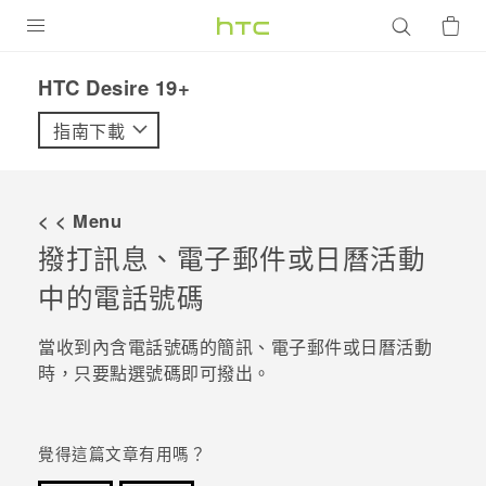
產品
‎HTC Desire 19+‎‎
VIVE
指南下載
G REIGNS
智慧型手機
< < Menu
配件
撥打訊息、電子郵件或日曆活動
中的電話號碼
VIVERSE
優惠專區
當收到內含電話號碼的簡訊、電子郵件或日曆活動
時，只要點選號碼即可撥出。
焦點訊息
銷售門市
校園專案
銷售通路
支援服務
覺得這篇文章有用嗎？
企業採購
VIVELAND