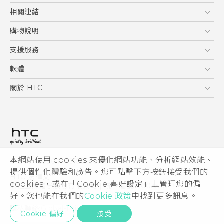
Quick start guide
5G
相關連結
User manual
智慧型手機
HTC Research
購物說明
配件
購物須知
支援服務
VIVE
訂單管理
到府收送維修服務
軟體
付款方式
服務中心資訊
應用程式
關於 HTC
售後服務
客戶服務佈告欄
手機功能
ESG
常見問題
產品有限保固說明
相機工具
新聞稿
HTC Sync Manager
投資人
加入 HTC
本網站使用 cookies 來優化網站功能、分析網站效能、
© 2011-2026 HTC Corporation
隱私權政策
提供個性化體驗和廣告。您可點擊下方按鈕接受我們的
HTC 法律文件
產品安全性
cookies，或在「Cookie 喜好設定」上管理您的偏
宏達國際電子股份有限公司 | 統一編號16003518
好。您也能在我們的
Cookie 政策
中找到更多訊息。
Cookie
隱私聯絡:
Global-Privacy@htc.com
Security and Privacy Whitepaper
Cookie 偏好
接受