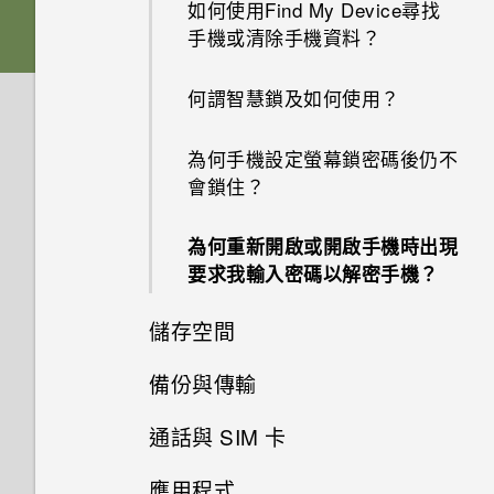
如何使用Find My Device尋找
如果手機不斷重新啟動或無法開
手機或清除手機資料？
機進入主畫面，該怎麼辦？
何謂智慧鎖及如何使用？
手機無法充電時該怎麼做？
為何手機設定螢幕鎖密碼後仍不
為何電池電力消耗如此快速？
會鎖住？
如何節省電池電力？
為何重新開啟或開啟手機時出現
要求我輸入密碼以解密手機？
儲存空間
備份與傳輸
如何將檔案與資料夾複製或移到
記憶卡？
通話與 SIM 卡
如何備份相片及影片？
如何檢視 USB 隨身碟內的檔案
應用程式