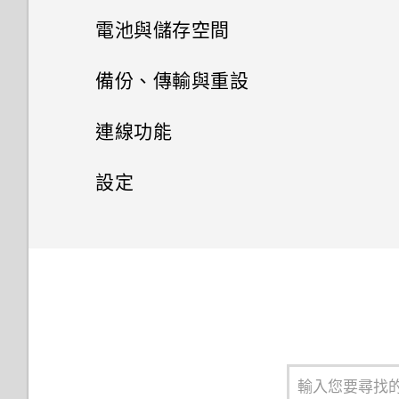
HTC Sense 主畫面
新增主畫面小工具
安裝及移除應用程式
設定主畫面桌布
拍攝超廣角或標準相片
手機通話功能
Google 相簿功能介紹
電池與儲存空間
為電池充電
安裝軟體更新
開啟或關閉睡眠模式
使用應用程式
新增主畫面捷徑
簡訊與多媒體簡訊
從 Google Play 商店取得應用
變更預設字型大小
自拍和人物照
檢視相片及影片
電池
使用智慧搜尋撥號
備份、傳輸與重設
開啟或關閉手機
程式
安裝應用程式更新
HTC 和其他應用程式
鎖定螢幕
聯絡人
存取應用程式
分類小工具面板和啟動列上的應
儲存空間
關於訊息應用程式
拍攝影片
編輯相片
撥打分機號碼
傳輸
延長電池使用時間的提示
連線功能
初次設定手機
用程式
從網路下載應用程式
從 Google Play 商店安裝應用
Boost+
觸控手勢
排列應用程式
聯絡人清單
傳送簡訊 (SMS)
備份與重設
釋放儲存空間
程式更新
使用 HDR
剪輯影片
隱藏手機號碼
使用省電模式
網際網路連線
從舊手機取得內容的方法
設定
新增社交網路、電子郵件帳號等
移動主畫面項目
解除安裝應用程式
HTC BlinkFeed
認識手機設定
應用程式捷徑
新增新的聯絡人
傳送多媒體訊息 (MMS)
儲存空間類型
無線分享
用散景模式拍攝相片
備份 HTC Desire 19+‍
快速撥號
顯示電池百分比
從 Android 手機傳輸內容
安全性
開啟或關閉數據連線
鎖定和解鎖 HTC Desire 19+‍ 的
移除主畫面項目
HTC 主題
使用快速設定
方式
切換最近使用的應用程式
編輯聯絡人的資訊
傳送群組訊息 (SMS)
我該將記憶卡當作可移除式或內
在相片中加入動態貼圖
重設網路設定
一般設定
開啟或關閉藍牙
撥打訊息、電子郵件或日曆活動
查看電池用量
取得聯絡人及其他內容的其他方
管理數據使用量
設定螢幕鎖定
部儲存空間使用呢？
中的電話號碼
法
郵件
重新啟動 HTC Desire 19+‍ (軟
選擇要用於數據連線的 nano
同時使用兩個應用程式
聯繫聯絡人
回覆訊息
使用專業模式
重設 HTC Desire 19+‍ (硬重設)
連接藍牙耳機
調整音量和音效設定
應用程式電池最佳化
體重設)
SIM 卡
Wi-Fi 連線
設定智慧鎖
將記憶卡設為內部儲存空間
收到來電
在手機和電腦之間傳送相片、影
時鐘
使用子母畫面
匯入或複製聯絡人
轉寄訊息
片及音樂
與藍牙裝置解除配對
變更來電鈴聲
在應用程式中啟用背景限制
通知
使用雙網路管理員管理 nano
連線到 VPN
關閉鎖定螢幕
在內建儲存空間與記憶卡之間移
緊急電話
SIM 卡
氣象