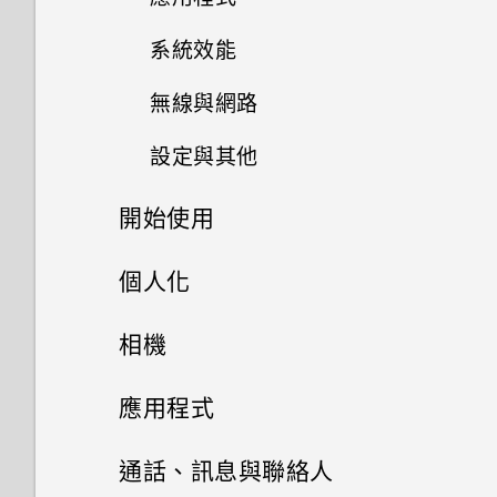
我能將 Micro SIM 卡剪小為
如何在手機與電腦之間複製檔
與資料夾？
Nano SIM 卡以裝入 HTC 裝置
案？
系統效能
為何說出「OK Google」無法啟
內嗎？
動 Google Assistant？
無線與網路
為何手機反應緩慢且靜止不動？
如何在未通話時讓電話撥號列出
為何手機上的應用程式會當機並
我的聯絡人及其個人檔案圖片而
設定與其他
如何將手機的網際網路連線分享
為何手機會自動關機？
強制關閉？
不是通話記錄？
給其他裝置使用？
開始使用
如何找出手機的 IMEI/MEID 和
手機異常過熱或溫度過高時該怎
如何知道我是否安裝了惡意的第
序號？
我透過藍牙傳送了一些檔案到電
麼辦？
三方應用程式？
手機上的各種便利功能
個人化
腦。檔案存到哪裡去了？
如何啟用或停用裝置管理員應用
如何重新啟動手機以進入安全模
打開包裝與設定
如何設定預設的簡訊應用程式？
主畫面配置與字型
程式？
三相機
相機
如何將電信業者的存取點名稱新
式？
增至手機？
熟悉新手機的功能
如何啟用開發人員選項？
小工具與捷徑
HTC Desire 19+‍ 概觀
HTC Desire 19+‍ 的 Android
拍照和錄影
新增或移除小工具面板
應用程式
如何從通知面板中移除顯示特定
9.0
更新
應用程式正在背景中執行的通
擷取手機畫面
如何無法在 Google Play Music
插入 nano SIM 卡和 microSD
啟動列
變更主畫面
Google 相簿
相機基本資訊
通話、訊息與聯絡人
知？
中播放 WMA 音樂檔？
卡
軟體與應用程式更新