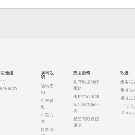
快速入門手冊
使用手冊
Quick start guide
User manual
相關連結
購物說
支援服務
軟體
明
TC
到府收送維修
應用程
購物須
esearch
服務
手機功
知
服務中心資訊
相機工
訂單管
客戶服務佈告
HTC S
理
欄
Manag
付款方
產品有限保固
式
說明
售後服