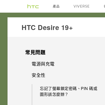
產品
VIVERSE
VIVE
G REIGNS
‎HTC Desire 19+‎‎
常見問題
電源與充電
安全性
手機無法開機時該怎麼做？
忘記了螢幕鎖定密碼、PIN 碼或
如何使用硬體按鍵重新啟動手
圖形該怎麼辦？
機？