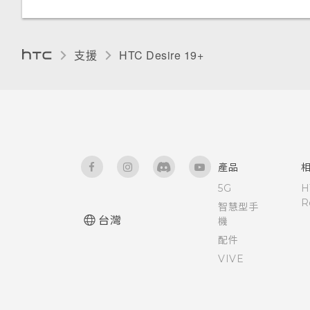
觸控音效和震動
變更顯示語言
支援
‎HTC Desire 19+‎‎
旅行模式
產品
5G
H
R
智慧型手
台灣
機
配件
VIVE