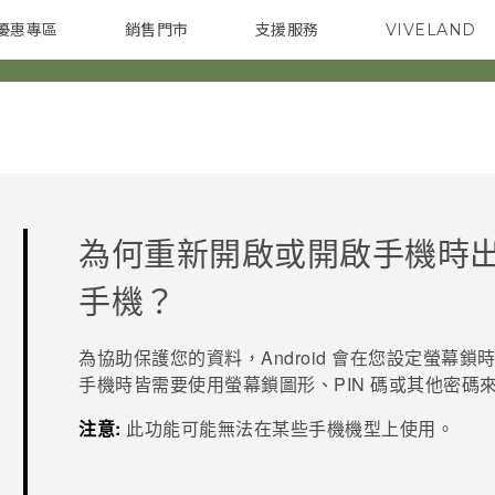
優惠專區
銷售門市
支援服務
VIVELAND
焦點訊息
智慧型手機
校園專案
銷售通路
配件
企業採購
為何重新開啟或開啟手機時
手機？
為協助保護您的資料，
Android
會在您設定螢幕鎖時
手機時皆需要使用螢幕鎖圖形、PIN 碼或其他密碼
注意:
此功能可能無法在某些手機機型上使用。