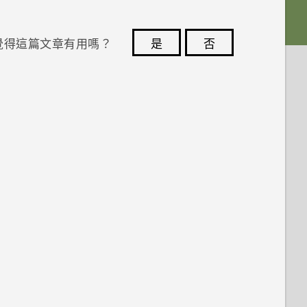
覺得這篇文章有用嗎？
是
否
您的意見回報可協助他人查看最實用的資訊。