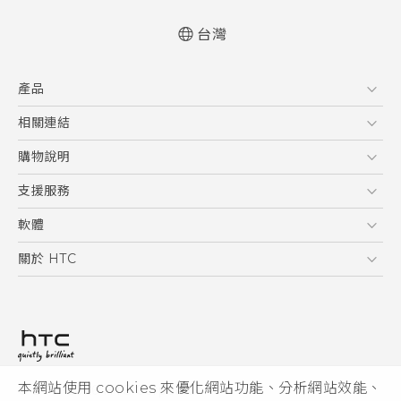
台灣
快速入門手冊
產品
使用手冊
Quick start guide
5G
相關連結
User manual
智慧型手機
HTC Research
購物說明
配件
購物須知
支援服務
VIVE
訂單管理
到府收送維修服務
軟體
付款方式
服務中心資訊
應用程式
關於 HTC
售後服務
客戶服務佈告欄
手機功能
ESG
常見問題
產品有限保固說明
相機工具
新聞稿
HTC Sync Manager
投資人
加入 HTC
本網站使用 cookies 來優化網站功能、分析網站效能、
© 2011-2026 HTC Corporation
隱私權政策