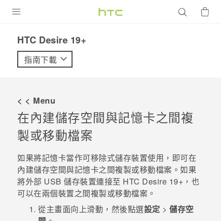
產品
‎HTC Desire 19+‎‎
VIVE
指南下載
G REIGNS
智慧型手機
< < Menu
配件
在內建儲存空間與記憶卡之間複
製或移動檔案
VIVERSE
優惠專區
如果將記憶卡當作可移除式儲存裝置使用，即可在
內建儲存空間與記憶卡之間複製或移動檔案。
如果
焦點訊息
銷售門市
將外部 USB 儲存裝置連接至
HTC Desire 19+‍
，也
可以在兩個裝置之間複製或移動檔案。
校園專案
銷售通路
支援服務
從
主畫面
向上滑動，然後點選
設定
>
儲存空
企業採購
VIVELAND
間
。