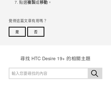
點選
複製
或
移動
。
覺得這篇文章有用嗎？
是
否
感謝您！您的意見回報可協助他人查看最實用的資訊。
尋找 ‎HTC Desire 19+‎ 的相關主題