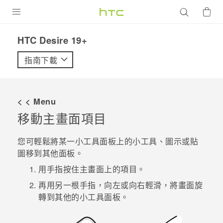
產品
‎HTC Desire 19+‎‎
VIVE
指南下載
G REIGNS
智慧型手機
< < Menu
配件
移動主畫面項目
VIVERSE
您可輕鬆將某一小工具面板上的小工具、圖示或貼
圖移到其他面板。
優惠專區
用手指按住主畫面上的項目。
焦點訊息
銷售門市
再用另一根手指，向左或向右輕滑，將畫面旋
校園專案
轉到其他的小工具面板。
銷售通路
支援服務
企業採購
VIVELAND