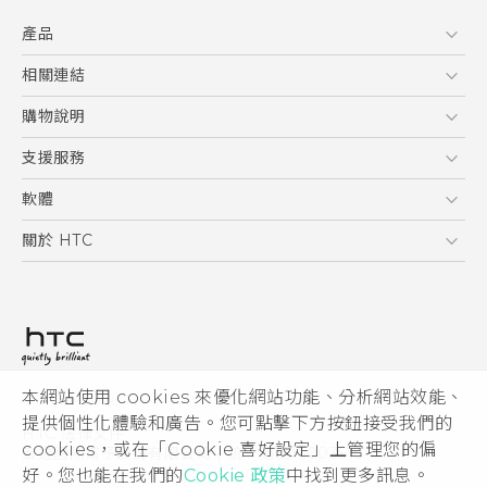
快速入門手冊
產品
使用手冊
Quick start guide
5G
相關連結
User manual
智慧型手機
HTC Research
購物說明
配件
購物須知
支援服務
VIVE
訂單管理
到府收送維修服務
軟體
付款方式
服務中心資訊
應用程式
關於 HTC
售後服務
客戶服務佈告欄
手機功能
ESG
常見問題
產品有限保固說明
相機工具
新聞稿
HTC Sync Manager
投資人
加入 HTC
本網站使用 cookies 來優化網站功能、分析網站效能、
© 2011-2026 HTC Corporation
隱私權政策
提供個性化體驗和廣告。您可點擊下方按鈕接受我們的
HTC 法律文件
產品安全性
cookies，或在「Cookie 喜好設定」上管理您的偏
宏達國際電子股份有限公司 | 統一編號16003518
好。您也能在我們的
Cookie 政策
中找到更多訊息。
Cookie