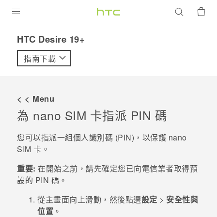
產品
‎HTC Desire 19+‎‎
VIVE
指南下載
G REIGNS
智慧型手機
< < Menu
配件
為
nano SIM
卡指派 PIN 碼
VIVERSE
您可以指派一組個人識別碼 (PIN)，以保護
nano
SIM
卡。
優惠專區
重要:
在開始之前，請先確定您已向電信業者取得預
焦點訊息
銷售門市
設的 PIN 碼。
校園專案
銷售通路
支援服務
從
主畫面
向上滑動，然後點選
設定
>
安全性與
企業採購
位置
。
VIVELAND