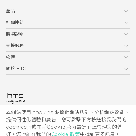
快速入門手冊
產品
使用手冊
Quick start guide
5G
相關連結
User manual
智慧型手機
HTC Research
購物說明
配件
購物須知
支援服務
VIVE
訂單管理
到府收送維修服務
軟體
付款方式
服務中心資訊
應用程式
關於 HTC
售後服務
客戶服務佈告欄
手機功能
ESG
常見問題
產品有限保固說明
相機工具
新聞稿
HTC Sync Manager
投資人
加入 HTC
本網站使用 cookies 來優化網站功能、分析網站效能、
© 2011-2026 HTC Corporation
隱私權政策
提供個性化體驗和廣告。您可點擊下方按鈕接受我們的
HTC 法律文件
產品安全性
cookies，或在「Cookie 喜好設定」上管理您的偏
宏達國際電子股份有限公司 | 統一編號16003518
好。您也能在我們的
Cookie 政策
中找到更多訊息。
Cookie