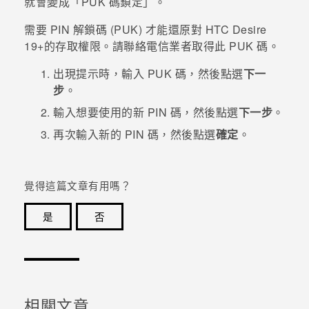
就會變成「PUK 碼鎖定」。
需要 PIN 解鎖碼 (PUK) 才能還原對
HTC Desire
19+‍
的存取權限。請聯絡電信業者取得此 PUK 碼。
出現提示時，輸入 PUK 碼，然後點選
下一
步
。
輸入想要使用的新 PIN 碼，然後點選
下一步
。
再次輸入新的 PIN 碼，然後點選
確定
。
覺得這篇文章有用嗎？
是
否
感謝您！您的意見回報可協助他人查看最實用的資訊。
相關文章