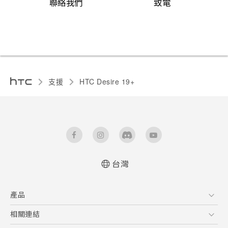
聯絡我們
致電
支援
‎HTC Desire 19+‎‎
台灣
快速入門手冊
產品
使用手冊
Quick start guide
5G
相關連結
User manual