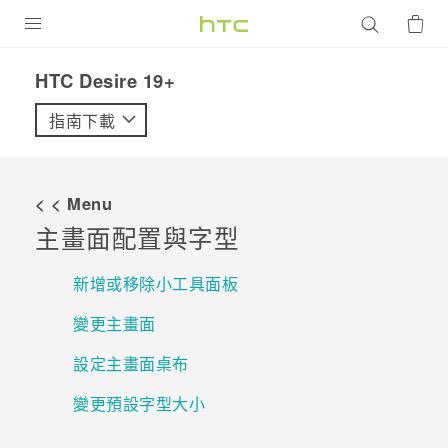
產品
‎HTC Desire 19+‎‎
VIVE
指南下載
G REIGNS
智慧型手機
< < Menu
配件
主畫面配置與字型
VIVERSE
新增或移除小工具面板
優惠專區
變更主畫面
焦點訊息
銷售門市
設定主畫面桌布
校園專案
銷售通路
支援服務
變更預設字型大小
企業採購
VIVELAND