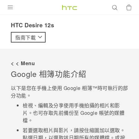
產品
HTC Desire 12s‎
VIVE
指南下載
G REIGNS
智慧型手機
< < Menu
配件
Google 相簿
功能介紹
VIVERSE
以下是您在手機上使用
Google 相簿™
時可執行的部
分功能。
優惠專區
檢視、編輯及分享使用手機拍攝的相片和影
焦點訊息
銷售門市
片。也可存取先前備份至
Google
帳號的媒體
檔。
校園專案
銷售通路
支援服務
若要選取相片與影片，請按住縮圖加以選取。
企業採購
點選日期，以選取該日期所有的媒體檔。或按
VIVELAND