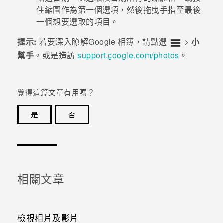
住縮圖作為第一個選項，然後拖曳手指至最後
登入
一個想要選取的項目。
提示:
若要深入瞭解
Google 相簿
，請點選
>
小
幫手
。或是造訪
support.google.com/photos
。
覺得這篇文章有用嗎？
是
否
感謝您！您的意見回報可協助他人查看最實用的資訊。
相關文章
檢視相片及影片