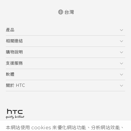
台灣
快速入門手冊
產品
使用手冊
5G
相關連結
智慧型手機
HTC Research
購物說明
配件
購物須知
支援服務
VIVE
訂單管理
到府收送維修服務
軟體
付款方式
服務中心資訊
應用程式
關於 HTC
售後服務
客戶服務佈告欄
手機功能
ESG
常見問題
產品有限保固說明
相機工具
新聞稿
HTC Sync Manager
投資人
加入 HTC
本網站使用 cookies 來優化網站功能、分析網站效能、
© 2011-2026 HTC Corporation