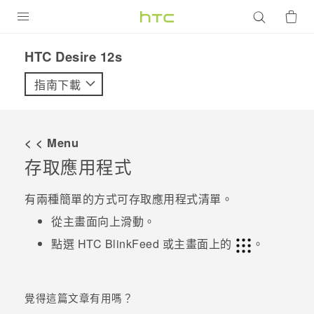
產品
HTC Desire 12s‎
VIVE
指南下載
G REIGNS
智慧型手機
< < Menu
配件
存取應用程式
VIVERSE
有兩種簡單的方式可存取應用程式清單。
優惠專區
從
主畫面
向上滑動。
點選
HTC BlinkFeed
或
主畫面
上的
。
焦點訊息
銷售門市
校園專案
銷售通路
支援服務
覺得這篇文章有用嗎？
企業採購
VIVELAND