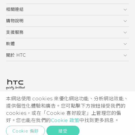
5G
相關連結
智慧型手機
HTC Research
購物說明
配件
購物須知
支援服務
VIVE
訂單管理
到府收送維修服務
軟體
付款方式
服務中心資訊
應用程式
關於 HTC
售後服務
客戶服務佈告欄
手機功能
ESG
常見問題
產品有限保固說明
相機工具
新聞稿
HTC Sync Manager
投資人
加入 HTC
本網站使用 cookies 來優化網站功能、分析網站效能、
© 2011-2026 HTC Corporation
隱私權政策
提供個性化體驗和廣告。您可點擊下方按鈕接受我們的
HTC 法律文件
產品安全性
cookies，或在「Cookie 喜好設定」上管理您的偏
宏達國際電子股份有限公司 | 統一編號16003518
好。您也能在我們的
Cookie 政策
中找到更多訊息。
Cookie
隱私聯絡:
Global-Privacy@htc.com
Security and Privacy Whitepaper
Cookie 偏好
接受