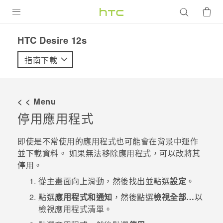
產品
HTC Desire 12s‎
VIVE
指南下載
G REIGNS
智慧型手機
< < Menu
配件
停用應用程式
VIVERSE
即使是不常使用的應用程式也可能會在背景中運作
並下載資料。 如果無法移除應用程式，可以改將其
優惠專區
停用。
焦點訊息
銷售門市
從
主畫面
向上滑動，然後找出並點選
設定
。
校園專案
點選
應用程式和通知
，然後點選
檢視全部…
以
銷售通路
支援服務
檢視應用程式清單。
企業採購
VIVELAND