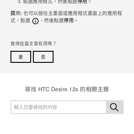
點選應用程式，然後點選
停用
。
登入
提示:
也可以按住
主畫面
或
應用程式
畫面上的應用程
式，點選
，然後點選
停用
。
覺得這篇文章有用嗎？
是
否
感謝您！您的意見回報可協助他人查看最實用的資訊。
尋找 HTC Desire 12s 的相關主題