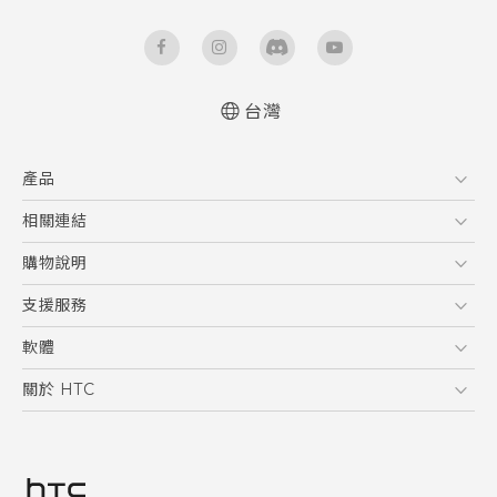
台灣
快速入門手冊
產品
使用手冊
5G
相關連結
智慧型手機
HTC Research
購物說明
配件
購物須知
支援服務
VIVE
訂單管理
到府收送維修服務
軟體
付款方式
服務中心資訊
應用程式
關於 HTC
售後服務
客戶服務佈告欄
手機功能
ESG
常見問題
產品有限保固說明
相機工具
新聞稿
HTC Sync Manager
投資人