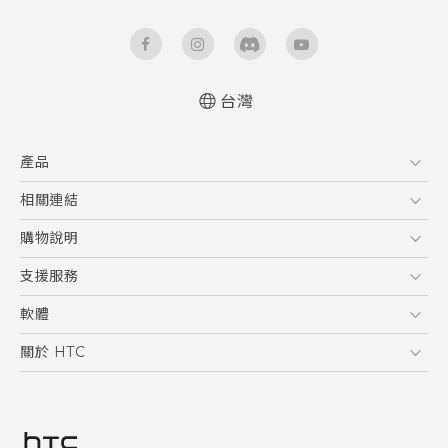
台灣
快速入門手冊
產品
使用手冊
5G
相關連結
智慧型手機
HTC Research
購物說明
配件
購物須知
支援服務
VIVE
訂單管理
到府收送維修服務
軟體
付款方式
服務中心資訊
應用程式
關於 HTC
售後服務
客戶服務佈告欄
手機功能
ESG
常見問題
產品有限保固說明
相機工具
新聞稿
HTC Sync Manager