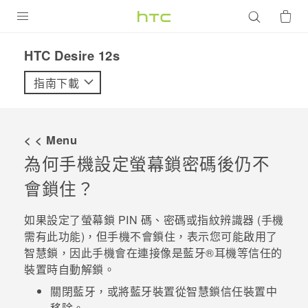
產品
HTC Desire 12s‎
VIVE
指南下載
G REIGNS
智慧型手機
< < Menu
配件
為何手機設定螢幕鎖密碼後仍不
會鎖住？
VIVERSE
優惠專區
如果設定了螢幕鎖 PIN 碼、密碼或指紋辨識器 (手機
需有此功能)，但手機不會鎖住，表示您可能啟用了
焦點訊息
銷售門市
智慧鎖，因此手機會在連接像是
藍牙®
耳機等信任的
裝置時自動解鎖。
校園專案
銷售通路
支援服務
關閉
藍牙
，或將
藍牙
裝置從智慧鎖信任裝置中
企業採購
VIVELAND
移除。