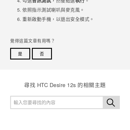
勾選
音訊測試
，然後點選
執行
。
依照指示測試喇叭與麥克風。
重新啟動手機，以退出
安全模式
。
覺得這篇文章有用嗎？
是
否
感謝您！您的意見回報可協助他人查看最實用的資訊。
尋找 HTC Desire 12s 的相關主題