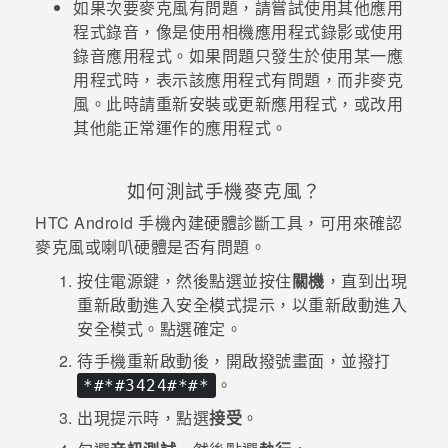
如果次要麥克風有問題，請嘗試使用其他應用
程式錄音，像是使用
相機
應用程式錄影或使用
錄音應用程式。如果問題只發生於使用某一應
用程式時，表示該應用程式有問題，而非麥克
風。此時請重新安裝或更新應用程式，或改用
其他能正常運作的應用程式。
如何測試手機麥克風？
HTC
Android
手機內建硬體診斷工具，可用來確認
麥克風或喇叭硬體是否有問題。
按住
電源
鍵，然後點選並按住
關機
，直到出現
重新啟動進入安全模式
提示，以重新啟動進入
安全模式
。點選
確定
。
待手機重新啟動後，開啟撥號畫面，並撥打
。
*#*#3424#*#*
出現提示時，點選
接受
。