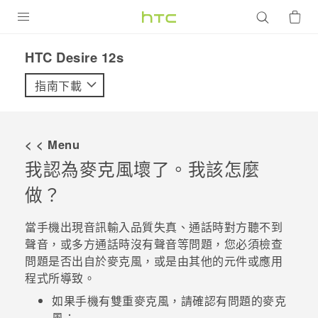
產品
HTC Desire 12s‎
VIVE
指南下載
G REIGNS
智慧型手機
< < Menu
配件
我認為麥克風壞了。我該怎麼
做？
VIVERSE
優惠專區
當手機出現音訊輸入品質失真、通話時對方聽不到
聲音，或多方通話時沒有聲音等問題，您必須檢查
焦點訊息
銷售門市
問題是否出自於麥克風，或是由其他的元件或應用
程式所導致。
校園專案
銷售通路
支援服務
如果手機有雙重麥克風，請確認有問題的麥克
企業採購
VIVELAND
風：