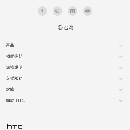
台灣
快速入門手冊
產品
使用手冊
5G
相關連結
智慧型手機
HTC Research
購物說明
配件
購物須知
支援服務
VIVE
訂單管理
到府收送維修服務
軟體
付款方式
服務中心資訊
應用程式
關於 HTC
售後服務
客戶服務佈告欄
手機功能
ESG
常見問題
產品有限保固說明
相機工具
新聞稿
HTC Sync Manager
投資人