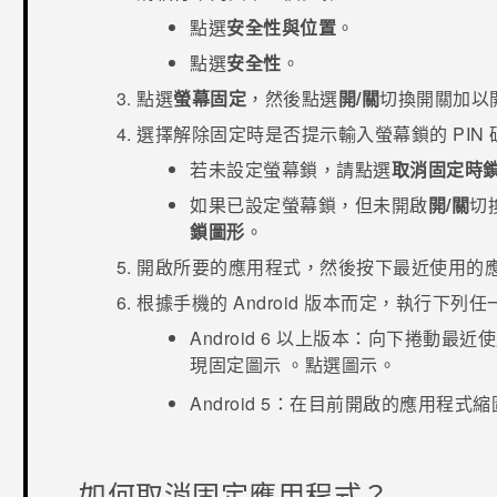
點選
安全性與位置
。
點選
安全性
。
點選
螢幕固定
，然後點選
開/關
切換開關加以
選擇解除固定時是否提示輸入螢幕鎖的 PIN
若未設定螢幕鎖，請點選
取消固定時
如果已設定螢幕鎖，但未開啟
開/關
切
鎖圖形
。
開啟所要的應用程式，然後按下
最近使用的
根據手機的
Android
版本而定，執行下列任
Android
6 以上版本：
向下捲動最近使
現固定圖示
。點選圖示。
Android
5：
在目前開啟的應用程式縮
如何取消固定應用程式？