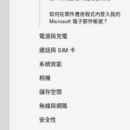
如何在郵件應用程式內登入我的
Microsoft 電子郵件帳號？
電源與充電
通話與 SIM 卡
Doze 模式如何節省電池電力？
系統效能
我能將 Micro SIM 卡剪小為
Android 中的應用程式待機如何
Nano SIM 卡以裝入手機內嗎？
節省電池電力？
相機
手機異常過熱或溫度過高時該怎
麼辦？
儲存空間
設定中的電池最佳化有何作用？
為何拍攝的人像照在電腦上會以
橫向顯示？
如何查看手機最新的軟體更新？
無線與網路
如何節省電池電力？
如何將檔案與資料夾複製或移到
記憶卡？
相片看起來模糊不清嗎？以下有
安全性
更新手機軟體前該做哪些準備？
如何將手機的網際網路連線分享
螢幕關閉一段時間後，為何我無
一些拍照秘訣
給其他裝置使用？