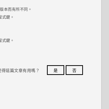
版本而有所不同。
程式
鍵。
程式
鍵。
覺得這篇文章有用嗎？
是
否
您的意見回報可協助他人查看最實用的資訊。