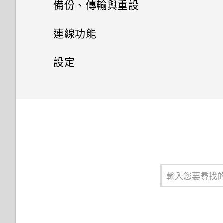
電池
如何重新啟動手機以進入安全模
撥打電話
備份、傳輸與重設
切換手機開關
程式
式？
為何手機設定螢幕鎖密碼後仍不
安裝應用程式更新
HTC 應用程式
觸控手勢
設定預設音量
聯絡人
存取應用程式
分類小工具面板和啟動列上的應
儲存空間
透過 Android 訊息傳送簡訊或
會鎖住？
拍攝影片
檢視相片及影片
收到來電
備份與重設
延長電池使用時間的提示
連線功能
初次設定手機
用程式
從網路下載應用程式
多媒體簡訊
錄音程式
如何從通知面板中移除顯示特定
從 Google Play 商店安裝應用
Boost+
認識手機設定
排列應用程式
聯絡人清單
應用程式正在背景中執行的通
在手機儲存空間和記憶卡之間複
程式更新
拍攝自拍照
編輯相片
緊急電話
使用省電模式
網際網路連線
備份 HTC Desire 12s
設定
新增社交網路、電子郵件帳號等
移動主畫面項目
解除安裝應用程式
知？
製或移動檔案
錄音
HTC BlinkFeed
使用快速設定
應用程式捷徑
新增新的聯絡人
無線分享
使用自拍計時器拍照
通話期間可以執行的動作
顯示電池百分比
重設網路設定
一般設定
開啟或關閉數據連線
選擇要用於數據連線的 nano
移除主畫面項目
在 HTC Desire 12s 和電腦之間
HTC 主題
擷取手機畫面
SIM 卡
使用子母畫面
編輯聯絡人的資訊
複製檔案
拍攝全景相片
安全性設定
開啟或關閉藍牙
設定多方通話
查看電池用量
重設 HTC Desire 12s (硬體重
管理數據使用量
觸控音效和震動
設)
郵件
旅行模式
選擇用來傳送 SMS 和 MMS 的
切換最近使用的應用程式
將聯絡人分組成標籤
卸載記憶卡
協助工具設定
拍攝自拍影片
連接藍牙耳機
通話記錄
為 nano SIM 卡指派 PIN 碼
查看電池記錄
SIM 卡
Wi-Fi 連線
變更顯示語言
氣象
重新啟動 HTC Desire 12s (軟
同時使用兩個應用程式
將記憶卡設為內部儲存空間
協助工具設定
使用美膚功能
與藍牙裝置解除配對
切換靜音、震動和一般模式
設定螢幕鎖定
應用程式電池最佳化
體重設)
使用雙網路管理員管理 nano
連線到 VPN
螢幕亮度
SIM 卡
時鐘
控制應用程式權限
在手機儲存空間和記憶卡之間移
使用 TalkBack 操作 HTC
使用藍牙接收檔案
設定智慧鎖
通知
安裝數位憑證
調整顯示大小
動應用程式及資料
Desire 12s
指紋辨識器
設定預設應用程式
使用 NFC
關閉鎖定螢幕
選取、複製及貼上文字
使用 HTC Desire 12s 作為 Wi-