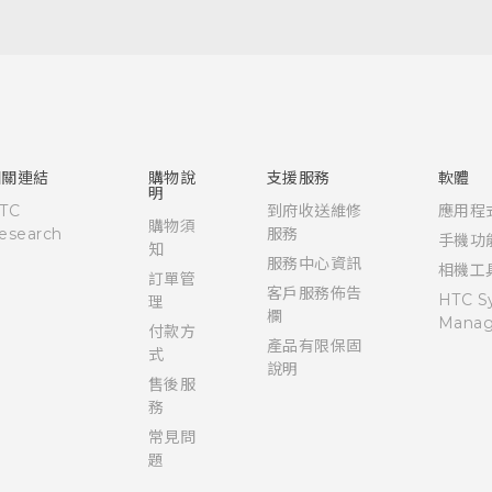
快速入門手冊
使用手冊
相關連結
購物說
支援服務
軟體
明
TC
到府收送維修
應用程
購物須
esearch
服務
手機功
知
服務中心資訊
相機工
訂單管
客戶服務佈告
HTC S
理
欄
Manag
付款方
產品有限保固
式
說明
售後服
務
常見問
題