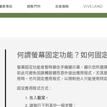
優惠專區
銷售門市
支援服務
VIVELAND
焦點訊息
智慧型手機
校園專案
銷售通路
配件
企業採購
何謂螢幕固定功能？如何固
螢幕固定功能會暫時鎖住手機顯示幕，顯示您所選
如此可避免因誤觸按鍵而意外退出應用程式，尤其
用時，也可固定應用程式，以限制他人只能使用特
固定應用程式方式：
進入
設定
。
請執行下列其中一個步驟：