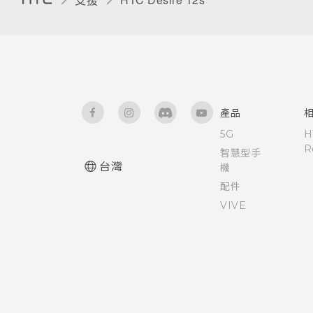
產品
5G
H
R
智慧型手
台灣
機
配件
VIVE