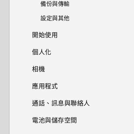
法接收郵件與即時訊息通知？網
如何檢視 USB 隨身碟內的檔案
備份與傳輸
如果無法安裝軟體更新，該怎麼
如何在重設手機後通過 Google
路電台廣播也停止了。
與資料夾？
辦？
登入畫面？
要如何得知我的手機能否在其他
設定與其他
如何備份相片及影片？
國家的本國網路內使用？
手機無法開機時該怎麼做？
我將記憶卡格式化以作為內部儲
如何測試手機上的音訊、顯示和
忘記了手機的螢幕鎖定密碼、
存空間使用時，卻出現該記憶卡
開始使用
如何找出手機的 IMEI/MEID 和
其他功能？
如何在手機與電腦之間複製檔
PIN 碼或圖形該怎麼辦？
我透過藍牙傳送了一些檔案到電
速度太慢的訊息。為什麼？
如何使用硬體按鍵重新啟動手
序號？
案？
腦。檔案存到哪裡去了？
機？
手機上的各種便利功能
個人化
為何手機反應緩慢且靜止不動？
手機遺失或遭竊時該怎麼辦？
我的手機是全新的，但可用儲存
為何手機會對我說話？如何關閉
打開包裝與設定
如何在電信業者的網路中新增存
空間卻比總容量少。為什麼？
如果手機不斷重新啟動或無法開
主畫面配置與字型
此功能？
Android 8.0
相機
為何手機會自動關機？
何謂智慧鎖及如何使用？
取點？
機進入主畫面，該怎麼辦？
熟悉新手機的功能
小工具與捷徑
使用 microSD 記憶卡作為可移
HTC Desire 12s 概觀
如何啟用或停用裝置管理員應用
完全個人專屬
拍照和錄影
新增或移除小工具面板
應用程式
結束或關閉應用程式最好的方式
為何重新開啟或開啟手機時出現
除式儲存裝置和使用內部儲存空
手機無法充電時該怎麼做？
程式？
更新
為何？
要求我輸入密碼以解密手機？
音效偏好設定
HTC Sense 主畫面
間有何不同？
插入 nano SIM 卡和 microSD
啟動列
變更主畫面
Google 相簿
相機基本資訊
通話、訊息與聯絡人
卡
為何電池電力消耗如此快速？
軟體與應用程式更新
如何查看手機內建的記憶體容量
移除螢幕鎖時出現裝置保護功能
開啟或關閉睡眠模式
變更來電鈴聲
新增主畫面小工具
安裝及移除應用程式
主畫面桌布
拍攝相片
手機通話功能
Google 相簿功能介紹
及使用量？
將停止運作的訊息，裝置保護是
電池與儲存空間
為電池充電
什麼意思？
安裝軟體更新
鎖定螢幕
變更通知音效
使用應用程式
新增主畫面捷徑
簡訊與多媒體簡訊
從 Google Play 商店取得應用
變更預設字型大小
拍攝連續的相片
剪輯影片