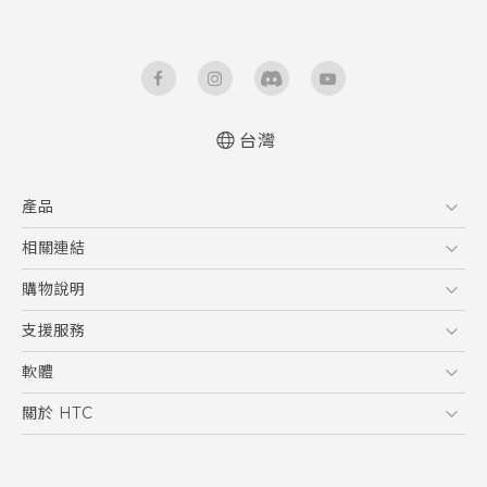
台灣
快速入門手冊
產品
使用手冊
5G
相關連結
智慧型手機
HTC Research
購物說明
配件
購物須知
支援服務
VIVE
訂單管理
到府收送維修服務
軟體
付款方式
服務中心資訊
應用程式
關於 HTC
售後服務
客戶服務佈告欄
手機功能
ESG
常見問題
產品有限保固說明
相機工具
新聞稿