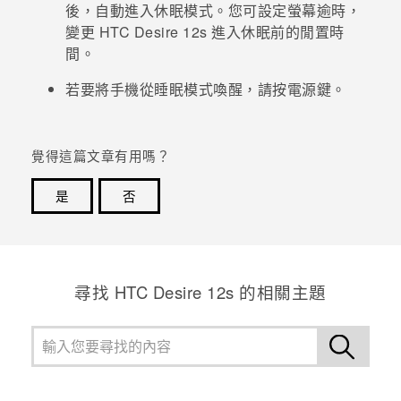
後，自動進入休眠模式。您可設定螢幕逾時，
變更
HTC Desire 12s
進入休眠前的閒置時
登入
間。
若要將手機從睡眠模式喚醒，請按
電源
鍵。
覺得這篇文章有用嗎？
是
否
感謝您！您的意見回報可協助他人查看最實用的資訊。
尋找 HTC Desire 12s 的相關主題