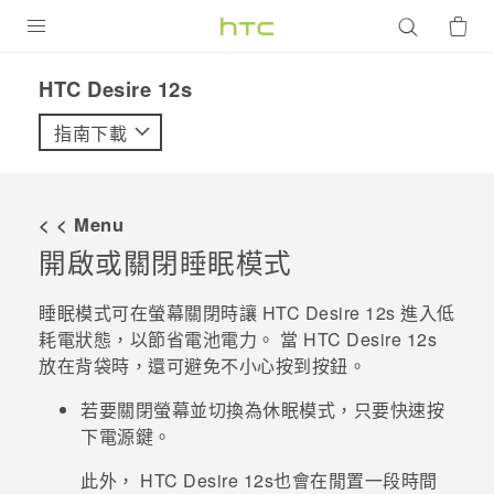
產品
HTC Desire 12s‎
VIVE
指南下載
G REIGNS
智慧型手機
< < Menu
配件
開啟或關閉睡眠模式
VIVERSE
睡眠模式可在螢幕關閉時讓
HTC Desire 12s
進入低
耗電狀態，以節省電池電力。 當
HTC Desire 12s
優惠專區
放在背袋時，還可避免不小心按到按鈕。
焦點訊息
銷售門市
若要關閉螢幕並切換為休眠模式，只要快速按
校園專案
下
電源
鍵。
銷售通路
支援服務
企業採購
此外，
HTC Desire 12s
也會在閒置一段時間
VIVELAND