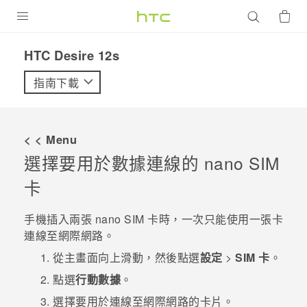
產品
HTC Desire 12s‎
VIVE
指南下載
G REIGNS
智慧型手機
< < Menu
配件
選擇要用於數據連線的
nano SIM
卡
VIVERSE
優惠專區
手機插入兩張
nano SIM
卡時，一次只能使用一張卡
連線至網際網路。
焦點訊息
銷售門市
從
主畫面
向上滑動，然後點選
設定
>
SIM 卡
。
校園專案
銷售通路
支援服務
點選
行動數據
。
企業採購
選擇要用於連線至網際網路的卡片。
VIVELAND