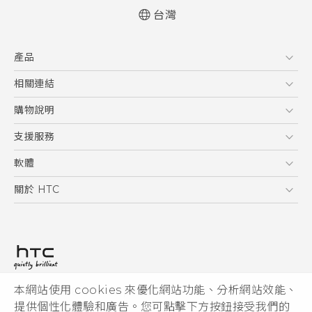
台灣
快速入門手冊
產品
使用手冊
5G
相關連結
智慧型手機
HTC Research
購物說明
配件
購物須知
支援服務
VIVE
訂單管理
到府收送維修服務
軟體
付款方式
服務中心資訊
應用程式
關於 HTC
售後服務
客戶服務佈告欄
手機功能
ESG
常見問題
產品有限保固說明
相機工具
新聞稿
HTC Sync Manager
投資人
加入 HTC
本網站使用 cookies 來優化網站功能、分析網站效能、
© 2011-2026 HTC Corporation
隱私權政策
提供個性化體驗和廣告。您可點擊下方按鈕接受我們的