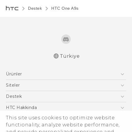
Destek
HTC One A9s‎
Türkiye
Türk - Pratik Baslama Kilavuzu
Ürünler
Türk - Kullanici Kilavuzu
English - Quick start guide
Akıllı Telefonlar
Siteler
English - User manual
5G
HTC Dev
Destek
VIVE
HTC Research
Destek Merkezi
HTC Hakkinda
This site uses cookies to optimize website
ESG
functionality, analyze website performance,
Yatırımcı (İNGİLİZCE)
and provide personalized experience and