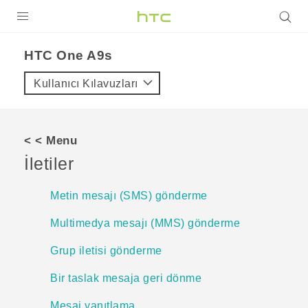
ÜRÜNLER
HTC One A9s‎
VIVE
Kullanıcı Kılavuzları
G REIGNS
AKILLI TELEFONLAR
< < Menu
VIVERSE
İletiler
DESTEK
Metin mesajı (SMS) gönderme
Multimedya mesajı (MMS) gönderme
Grup iletisi gönderme
Bir taslak mesaja geri dönme
Mesaj yanıtlama