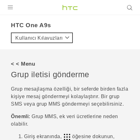
ÜRÜNLER
HTC One A9s‎
VIVE
Kullanıcı Kılavuzları
G REIGNS
AKILLI TELEFONLAR
< < Menu
VIVERSE
Grup iletisi gönderme
DESTEK
Grup mesajlaşma özelliği, bir seferde birden fazla
kişiye mesaj göndermeyi kolaylaştırır. Bir grup
SMS veya grup MMS göndermeyi seçebilirsiniz.
Önemli:
Grup MMS, ek veri ücretlerine neden
olabilir.
Giriş
ekranında,
öğesine dokunun,