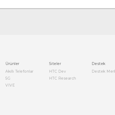
Türk - Pratik Baslama Kilavuzu
Türk - Kullanici Kilavuzu
English - Quick start guide
English - User manual
Ürünler
Siteler
Destek
Akıllı Telefonlar
HTC Dev
Destek Mer
5G
HTC Research
VIVE