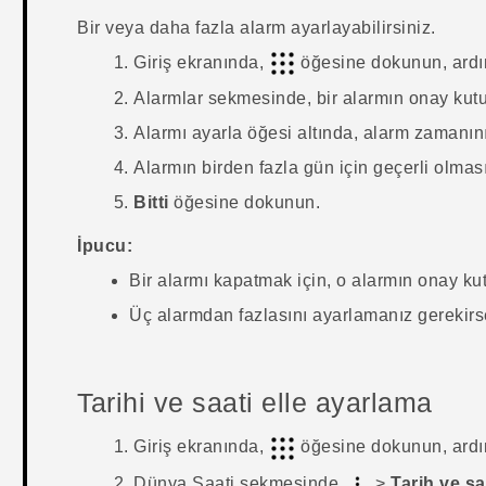
Bir veya daha fazla alarm ayarlayabilirsiniz.
Giriş
ekranında,
öğesine dokunun, ard
Alarmlar
sekmesinde, bir alarmın onay kut
Alarmı ayarla
öğesi altında, alarm zamanını 
Alarmın birden fazla gün için geçerli olması
Bitti
öğesine dokunun.
İpucu:
Bir alarmı kapatmak için, o alarmın onay ku
Üç alarmdan fazlasını ayarlamanız gerekir
Tarihi ve saati elle ayarlama
Giriş
ekranında,
öğesine dokunun, ard
Dünya Saati
sekmesinde
>
Tarih ve sa