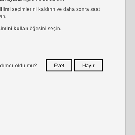
ilimi
seçimlerini kaldırın ve daha sonra saat
yın.
çimini kullan
öğesini seçin.
ardımcı oldu mu?
Evet
Hayır
teşekkür ederim!