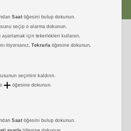
ından
Saat
öğesini bulup dokunun.
usunu seçip o alarma dokunun.
ayarlamak için tekerlekleri kullanın.
nı itiyorsanız,
Tekrarla
öğesine dokunun.
tusunun seçimini kaldırın.
se
öğesine dokunun.
ından
Saat
öğesini bulup dokunun.
ati ayarla
öğesine dokunun.