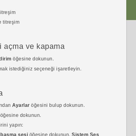
itreşim
titreşim
ini açma ve kapama
dirim
öğesine dokunun.
ak istediğiniz seçeneği işaretleyin.
a
ından
Ayarlar
öğesini bulup dokunun.
öğesine dokunun.
rini yapın:
 basma sesi
öğesine dokunun,
Sistem Ses