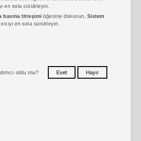
yı en sola sürükleyin.
 basma titreşimi
öğesine dokunun,
Sistem
rıcıyı en sola sürükleyin.
ardımcı oldu mu?
Evet
Hayır
teşekkür ederim!