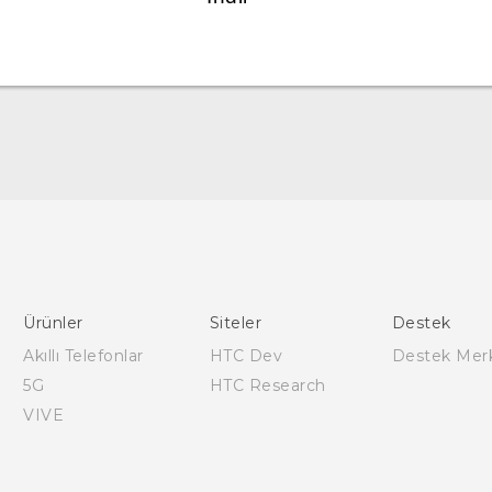
Türk - Pratik Baslama Kilavuzu
Türk - Kullanici Kilavuzu
English - Quick start guide
English - User manual
Ürünler
Siteler
Destek
Akıllı Telefonlar
HTC Dev
Destek Mer
5G
HTC Research
VIVE