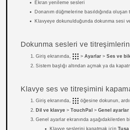
Ekran yenileme sesleri
Donanım düğmelerine basıldığında oluşan t
Klavyeye dokunulduğunda dokunma sesi ve 
Dokunma sesleri ve titreşimler
Giriş
ekranında,
>
Ayarlar
>
Ses ve bil
Sistem
başlığı altından açmak ya da kapatm
Klavye ses ve titreşimini kapam
Giriş
ekranında,
öğesine dokunun, ard
Dil ve klavye
>
TouchPal
>
Genel ayarlar
Genel ayarlar ekranında aşağıdakilerden bi
Klavye seslerini kapatmak için
Tuşa