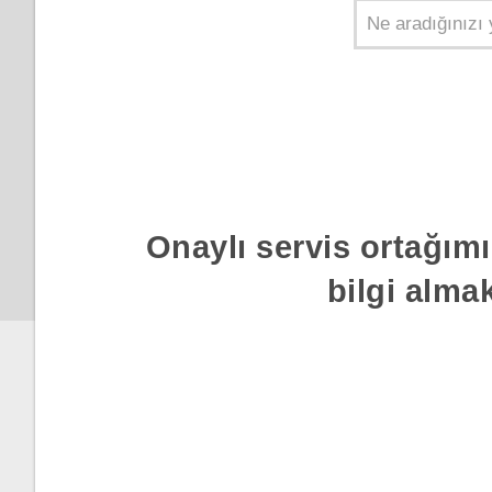
Nasıl daha hızlı yazabilirim?
Konuşarak metin girme
Akıllı klavye seçeneklerini
etkinleştirme
Onaylı servis ortağımı
Metin girme
bilgi alma
Telefonunuz ile ilgili hızlı bir
kılavuz mu istiyorsunuz?
Donanım ya da bağlantı
sorunları mı yaşıyorsunuz?