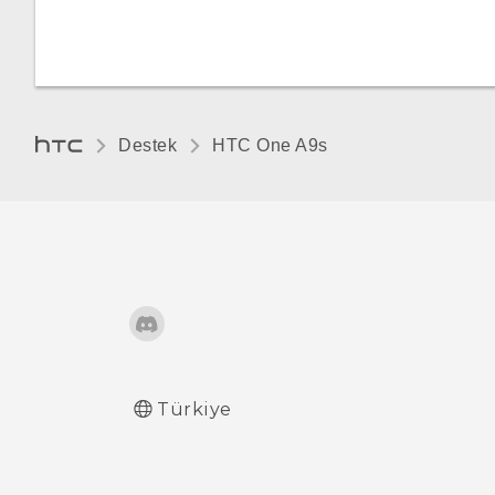
Destek
HTC One A9s‎
Türkiye