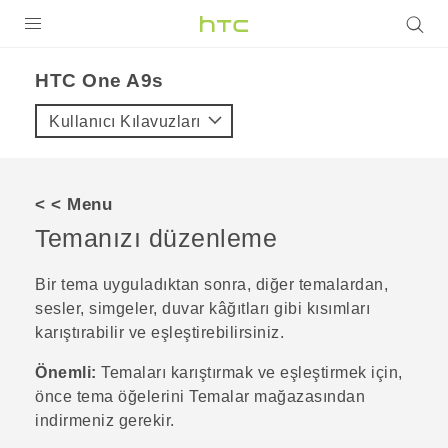
ÜRÜNLER
HTC One A9s‎
VIVE
Kullanıcı Kılavuzları
G REIGNS
AKILLI TELEFONLAR
< < Menu
VIVERSE
Temanızı düzenleme
DESTEK
Bir tema uyguladıktan sonra, diğer temalardan,
sesler, simgeler, duvar kâğıtları gibi kısımları
karıştırabilir ve eşleştirebilirsiniz.
Önemli:
Temaları karıştırmak ve eşleştirmek için,
önce tema öğelerini
Temalar
mağazasından
indirmeniz gerekir.