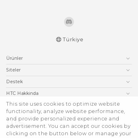
Türkiye
Türk - Pratik Baslama Kilavuzu
Ürünler
Türk - Kullanici Kilavuzu
English - Quick start guide
Akıllı Telefonlar
Siteler
English - User manual
5G
HTC Dev
Destek
VIVE
HTC Research
Destek Merkezi
HTC Hakkinda
ESG
This site uses cookies to optimize website
functionality, analyze website performance,
Yatırımcı (İNGİLİZCE)
and provide personalized experience and
Gizlilik Politikası
advertisement. You can accept our cookies by
Ürün Güvenliği
clicking on the button below or manage your