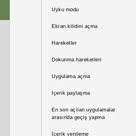
Uyku modu
Bellek kartı
Ekran klavyesindeki
farklılıklar
Ekran kilidini açma
Pili şarj etme
Ses
Hareketler
Gücü açma veya kapama
Tamamen kişisel
Dokunma hareketleri
Boost+
Uygulama açma
Android 6.0 Marshmallow
İçerik paylaşma
Yazılım ve uygulama
En son açılan uygulamalar
güncellemeleri
arasında geçiş yapma
İçerik yenileme