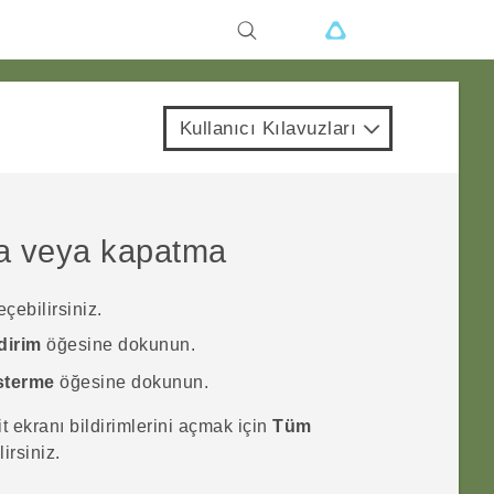
Kullanıcı Kılavuzları
çma veya kapatma
çebilirsiniz.
dirim
öğesine dokunun.
österme
öğesine dokunun.
it ekranı bildirimlerini açmak için
Tüm
irsiniz.