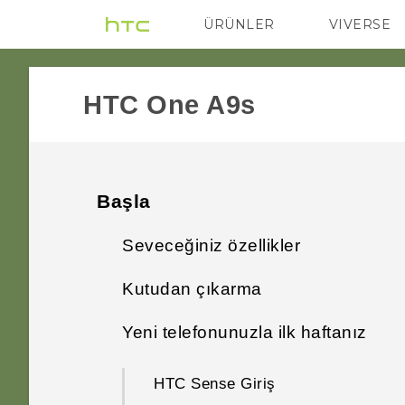
ÜRÜNLER
VIVERSE
VIVE
G REIGNS
HTC One A9s‎
Başla
Seveceğiniz özellikler
Kutudan çıkarma
Kamera uygulamasıyla gelen
yenilikler ve özellikler nelerdir
Yeni telefonunuzla ilk haftanız
HTC One A9s
En iyi HTC ve Google
HTC Sense Giriş
nano SIM kart
Fotoğraflar deneyimi