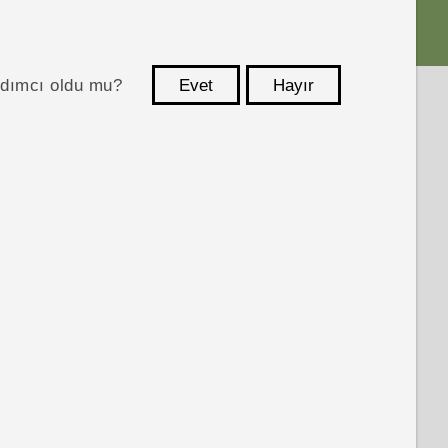
ardımcı oldu mu?
Evet
Hayır
teşekkür ederim!