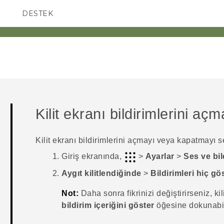
DESTEK
AKILLI TELEFONLAR
Kilit ekranı bildirimlerini a
Kilit ekranı bildirimlerini açmayı veya kapatmayı se
Giriş
ekranında,
>
Ayarlar
>
Ses ve bil
Aygıt kilitlendiğinde
>
Bildirimleri hiç g
Not:
Daha sonra fikrinizi değiştirirseniz, kil
bildirim içeriğini göster
öğesine dokunabil