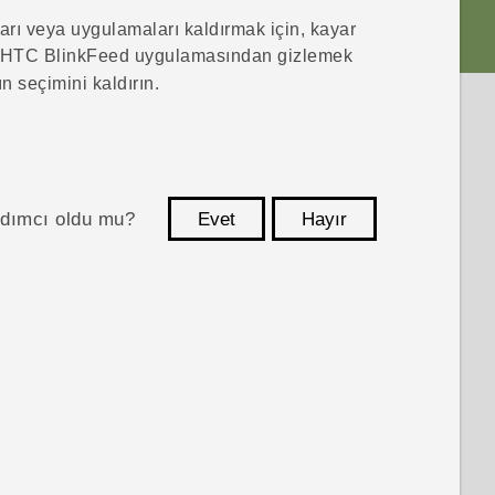
rı veya uygulamaları kaldırmak için, kayar
HTC BlinkFeed
uygulamasından gizlemek
n seçimini kaldırın.
ardımcı oldu mu?
Evet
Hayır
teşekkür ederim!