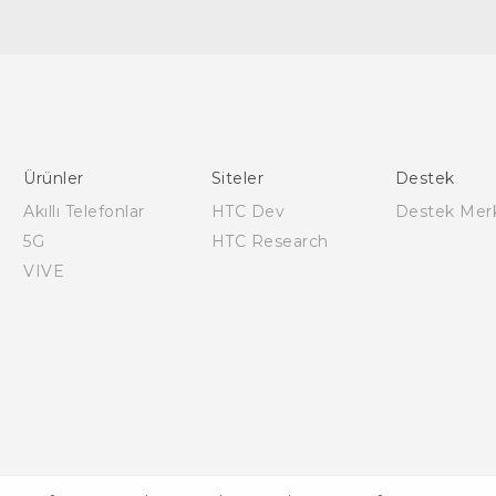
Türk - Pratik Baslama Kilavuzu
Türk - Kullanici Kilavuzu
English - Quick start guide
English - User manual
Ürünler
Siteler
Destek
Akıllı Telefonlar
HTC Dev
Destek Mer
5G
HTC Research
VIVE