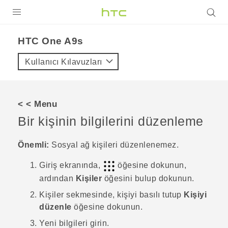
ÜRÜNLER
HTC One A9s‎
VIVE
Kullanıcı Kılavuzları
G REIGNS
AKILLI TELEFONLAR
< < Menu
VIVERSE
Bir kişinin bilgilerini düzenleme
DESTEK
Önemli:
Sosyal ağ kişileri düzenlenemez.
Giriş
ekranında,
öğesine dokunun,
ardından
Kişiler
öğesini bulup dokunun.
Kişiler
sekmesinde, kişiyi basılı tutup
Kişiyi
düzenle
öğesine dokunun.
Yeni bilgileri girin.