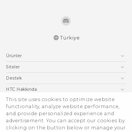
Türkiye
Türk - Pratik Baslama Kilavuzu
Ürünler
Türk - Kullanici Kilavuzu
English - Quick start guide
Akıllı Telefonlar
Siteler
English - User manual
5G
HTC Dev
Destek
VIVE
HTC Research
Destek Merkezi
HTC Hakkinda
ESG
This site uses cookies to optimize website
functionality, analyze website performance,
Yatırımcı (İNGİLİZCE)
and provide personalized experience and
Gizlilik Politikası
advertisement. You can accept our cookies by
Ürün Güvenliği
clicking on the button below or manage your