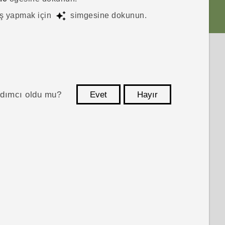
iş yapmak için
simgesine dokunun.
ardımcı oldu mu?
Evet
Hayır
teşekkür ederim!