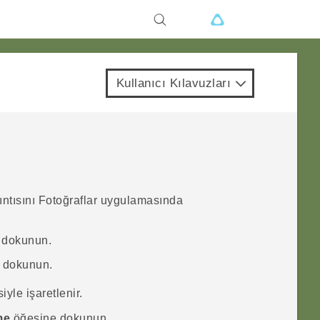
Kullanıcı Kılavuzları
ıntısını
Fotoğraflar
uygulamasında
 dokunun.
p dokunun.
yle işaretlenir.
me
öğesine dokunun.