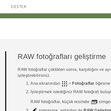
DESTEK
AKILLI TELEFONLAR
RAW fotoğrafları geliştirme
RAW fotoğraflar çektikten sonra, karşıtlığını ve ayr
iyileştirebilirsiniz.
Ana ekranından
>
Fotoğraflar
öğesine
İyileştirmek istediğiniz RAW fotoğrafı bulu
RAW fotoğraflar, küçük resimde
simgesi
simgesine, ardından da
RAW Geliştir