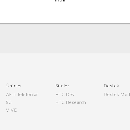
Türk - Pratik Baslama Kilavuzu
Türk - Kullanici Kilavuzu
English - Quick start guide
English - User manual
Ürünler
Siteler
Destek
Akıllı Telefonlar
HTC Dev
Destek Mer
5G
HTC Research
VIVE